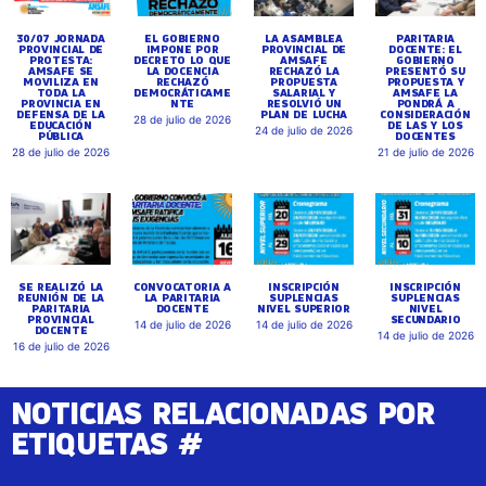
30/07 JORNADA
EL GOBIERNO
LA ASAMBLEA
PARITARIA
PROVINCIAL DE
IMPONE POR
PROVINCIAL DE
DOCENTE: EL
PROTESTA:
DECRETO LO QUE
AMSAFE
GOBIERNO
AMSAFE SE
LA DOCENCIA
RECHAZÓ LA
PRESENTÓ SU
MOVILIZA EN
RECHAZÓ
PROPUESTA
PROPUESTA Y
TODA LA
DEMOCRÁTICAME
SALARIAL Y
AMSAFE LA
PROVINCIA EN
NTE
RESOLVIÓ UN
PONDRÁ A
DEFENSA DE LA
PLAN DE LUCHA
CONSIDERACIÓN
28 de julio de 2026
EDUCACIÓN
DE LAS Y LOS
24 de julio de 2026
PÚBLICA
DOCENTES
28 de julio de 2026
21 de julio de 2026
SE REALIZÓ LA
CONVOCATORIA A
INSCRIPCIÓN
INSCRIPCIÓN
REUNIÓN DE LA
LA PARITARIA
SUPLENCIAS
SUPLENCIAS
PARITARIA
DOCENTE
NIVEL SUPERIOR
NIVEL
PROVINCIAL
SECUNDARIO
14 de julio de 2026
14 de julio de 2026
DOCENTE
14 de julio de 2026
16 de julio de 2026
NOTICIAS RELACIONADAS POR
ETIQUETAS #