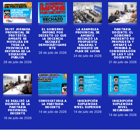
30/07 JORNADA
EL GOBIERNO
LA ASAMBLEA
PARITARIA
PROVINCIAL DE
IMPONE POR
PROVINCIAL DE
DOCENTE: EL
PROTESTA:
DECRETO LO QUE
AMSAFE
GOBIERNO
AMSAFE SE
LA DOCENCIA
RECHAZÓ LA
PRESENTÓ SU
MOVILIZA EN
RECHAZÓ
PROPUESTA
PROPUESTA Y
TODA LA
DEMOCRÁTICAME
SALARIAL Y
AMSAFE LA
PROVINCIA EN
NTE
RESOLVIÓ UN
PONDRÁ A
DEFENSA DE LA
PLAN DE LUCHA
CONSIDERACIÓN
28 de julio de 2026
EDUCACIÓN
DE LAS Y LOS
24 de julio de 2026
PÚBLICA
DOCENTES
28 de julio de 2026
21 de julio de 2026
SE REALIZÓ LA
CONVOCATORIA A
INSCRIPCIÓN
INSCRIPCIÓN
REUNIÓN DE LA
LA PARITARIA
SUPLENCIAS
SUPLENCIAS
PARITARIA
DOCENTE
NIVEL SUPERIOR
NIVEL
PROVINCIAL
SECUNDARIO
14 de julio de 2026
14 de julio de 2026
DOCENTE
14 de julio de 2026
16 de julio de 2026