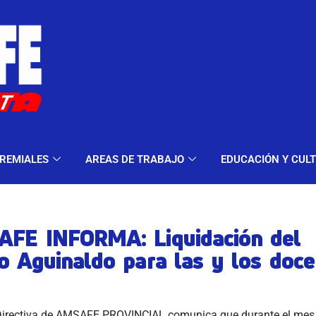
ELES Y MODALIDADES
GREMIALES
AREAS DE TRA
REMIALES
AREAS DE TRABAJO
EDUCACIÓN Y CUL
FE INFORMA: Liquidación del
o Aguinaldo para las y los doce
irectiva de AMSAFE PROVINCIAL comunica que durante el mes 