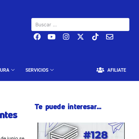
BAJO
EDUCACIÓN Y CULTURA
SERVICIOS
TURA
SERVICIOS
AFILIATE
Te puede interesar...
ntes
de junio se