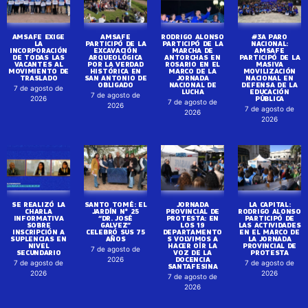
AMSAFE EXIGE
AMSAFE
RODRIGO ALONSO
#3A PARO
LA
PARTICIPÓ DE LA
PARTICIPÓ DE LA
NACIONAL:
INCORPORACIÓN
EXCAVACIÓN
MARCHA DE
AMSAFE
DE TODAS LAS
ARQUEOLÓGICA
ANTORCHAS EN
PARTICIPÓ DE LA
VACANTES AL
POR LA VERDAD
ROSARIO EN EL
MASIVA
MOVIMIENTO DE
HISTÓRICA EN
MARCO DE LA
MOVILIZACIÓN
TRASLADO
SAN ANTONIO DE
JORNADA
NACIONAL EN
OBLIGADO
NACIONAL DE
DEFENSA DE LA
7 de agosto de
LUCHA
EDUCACIÓN
7 de agosto de
PÚBLICA
2026
7 de agosto de
2026
7 de agosto de
2026
2026
SE REALIZÓ LA
SANTO TOMÉ: EL
JORNADA
LA CAPITAL:
CHARLA
JARDÍN N° 25
PROVINCIAL DE
RODRIGO ALONSO
INFORMATIVA
“DR. JOSÉ
PROTESTA: EN
PARTICIPÓ DE
SOBRE
GALVEZ”
LOS 19
LAS ACTIVIDADES
INSCRIPCIÓN A
CELEBRÓ SUS 75
DEPARTAMENTO
EN EL MARCO DE
SUPLENCIAS EN
AÑOS
S VOLVIMOS A
LA JORNADA
NIVEL
HACER OÍR LA
PROVINCIAL DE
7 de agosto de
SECUNDARIO
VOZ DE LA
PROTESTA
DOCENCIA
2026
7 de agosto de
7 de agosto de
SANTAFESINA
2026
2026
7 de agosto de
2026