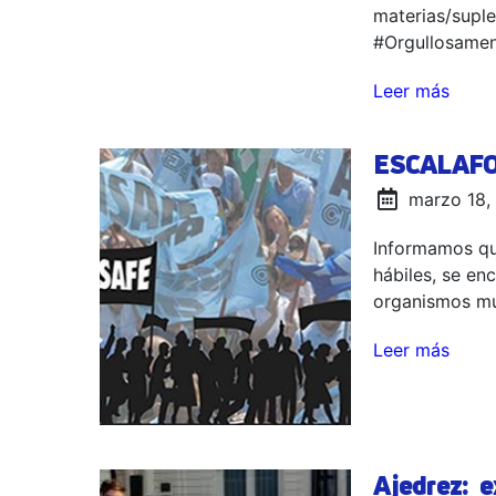
materias/supl
#Orgullosame
Leer más
ESCALAF
marzo 18,
Informamos que
hábiles, se en
organismos mu
Leer más
Ajedrez: e