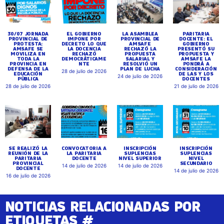
30/07 JORNADA
EL GOBIERNO
LA ASAMBLEA
PARITARIA
PROVINCIAL DE
IMPONE POR
PROVINCIAL DE
DOCENTE: EL
PROTESTA:
DECRETO LO QUE
AMSAFE
GOBIERNO
AMSAFE SE
LA DOCENCIA
RECHAZÓ LA
PRESENTÓ SU
MOVILIZA EN
RECHAZÓ
PROPUESTA
PROPUESTA Y
TODA LA
DEMOCRÁTICAME
SALARIAL Y
AMSAFE LA
PROVINCIA EN
NTE
RESOLVIÓ UN
PONDRÁ A
DEFENSA DE LA
PLAN DE LUCHA
CONSIDERACIÓN
28 de julio de 2026
EDUCACIÓN
DE LAS Y LOS
24 de julio de 2026
PÚBLICA
DOCENTES
28 de julio de 2026
21 de julio de 2026
SE REALIZÓ LA
CONVOCATORIA A
INSCRIPCIÓN
INSCRIPCIÓN
REUNIÓN DE LA
LA PARITARIA
SUPLENCIAS
SUPLENCIAS
PARITARIA
DOCENTE
NIVEL SUPERIOR
NIVEL
PROVINCIAL
SECUNDARIO
14 de julio de 2026
14 de julio de 2026
DOCENTE
14 de julio de 2026
16 de julio de 2026
NOTICIAS RELACIONADAS POR
ETIQUETAS #