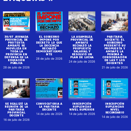
30/07 JORNADA
EL GOBIERNO
LA ASAMBLEA
PARITARIA
PROVINCIAL DE
IMPONE POR
PROVINCIAL DE
DOCENTE: EL
PROTESTA:
DECRETO LO QUE
AMSAFE
GOBIERNO
AMSAFE SE
LA DOCENCIA
RECHAZÓ LA
PRESENTÓ SU
MOVILIZA EN
RECHAZÓ
PROPUESTA
PROPUESTA Y
TODA LA
DEMOCRÁTICAME
SALARIAL Y
AMSAFE LA
PROVINCIA EN
NTE
RESOLVIÓ UN
PONDRÁ A
DEFENSA DE LA
PLAN DE LUCHA
CONSIDERACIÓN
28 de julio de 2026
EDUCACIÓN
DE LAS Y LOS
24 de julio de 2026
PÚBLICA
DOCENTES
28 de julio de 2026
21 de julio de 2026
SE REALIZÓ LA
CONVOCATORIA A
INSCRIPCIÓN
INSCRIPCIÓN
REUNIÓN DE LA
LA PARITARIA
SUPLENCIAS
SUPLENCIAS
PARITARIA
DOCENTE
NIVEL SUPERIOR
NIVEL
PROVINCIAL
SECUNDARIO
14 de julio de 2026
14 de julio de 2026
DOCENTE
14 de julio de 2026
16 de julio de 2026