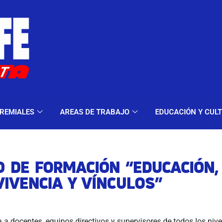
ELES Y MODALIDADES
GREMIALES
AREAS DE TRA
REMIALES
AREAS DE TRABAJO
EDUCACIÓN Y CUL
O DE FORMACIÓN “EDUCACIÓN,
IVENCIA Y VÍNCULOS”
a docentes, equipos directivos y supervisores de todos los nive