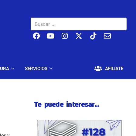
BAJO
EDUCACIÓN Y CULTURA
SERVICIOS
TURA
SERVICIOS
AFILIATE
Te puede interesar...
les y