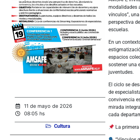
modalidades a 
vínculos”, un
perspectiva d
escuelas.
En un contexto
estigmatizaci
espacios cole
sostener una 
juventudes.
El ciclo se de
de especialist
convivencia es
11 de mayo de 2026
mirada integra
08:05 hs
cada departa
Cultura
La primera 
“Vínculos q