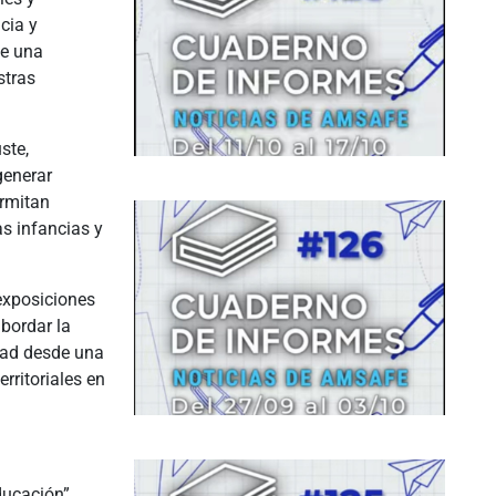
cia y
de una
stras
ste,
generar
ermitan
s infancias y
 exposiciones
bordar la
idad desde una
rritoriales en
ducación”.