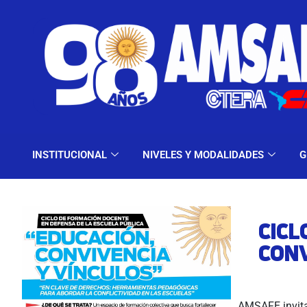
INSTITUCIONAL
NIV
INSTITUCIONAL
NIVELES Y MODALIDADES
G
CICL
CONV
AMSAFE invita 