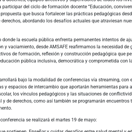
participar del ciclo de formación docente “Educación, conviven
a propuesta que busca fortalecer las prácticas pedagógicas des
e derechos, abordando los desafíos actuales que atraviesan nue
 donde la escuela pública enfrenta permanentes intentos de aju
ón y vaciamiento, desde AMSAFE reafirmamos la necesidad de 
ctivos de formación, reflexión y construcción pedagógica que p
educación pública inclusiva, democrática y comprometida con la
sarrollará bajo la modalidad de conferencias vía streaming, con
as y espacios de intercambio que aportarán herramientas para a
colar, los vínculos pedagógicos y las situaciones de conflictiv
l y de derechos, como así también se programarán encuentros te
mento.
conferencia se realizará el martes 19 de mayo:
ue sostienen. Enseñar y cuidar, desafíos entre salud mental y e