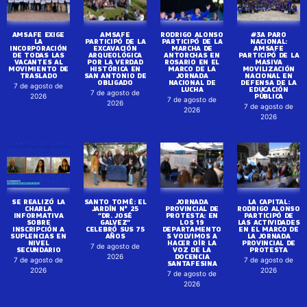
AMSAFE EXIGE
AMSAFE
RODRIGO ALONSO
#3A PARO
LA
PARTICIPÓ DE LA
PARTICIPÓ DE LA
NACIONAL:
INCORPORACIÓN
EXCAVACIÓN
MARCHA DE
AMSAFE
DE TODAS LAS
ARQUEOLÓGICA
ANTORCHAS EN
PARTICIPÓ DE LA
VACANTES AL
POR LA VERDAD
ROSARIO EN EL
MASIVA
MOVIMIENTO DE
HISTÓRICA EN
MARCO DE LA
MOVILIZACIÓN
TRASLADO
SAN ANTONIO DE
JORNADA
NACIONAL EN
OBLIGADO
NACIONAL DE
DEFENSA DE LA
7 de agosto de
LUCHA
EDUCACIÓN
7 de agosto de
PÚBLICA
2026
7 de agosto de
2026
7 de agosto de
2026
2026
SE REALIZÓ LA
SANTO TOMÉ: EL
JORNADA
LA CAPITAL:
CHARLA
JARDÍN N° 25
PROVINCIAL DE
RODRIGO ALONSO
INFORMATIVA
“DR. JOSÉ
PROTESTA: EN
PARTICIPÓ DE
SOBRE
GALVEZ”
LOS 19
LAS ACTIVIDADES
INSCRIPCIÓN A
CELEBRÓ SUS 75
DEPARTAMENTO
EN EL MARCO DE
SUPLENCIAS EN
AÑOS
S VOLVIMOS A
LA JORNADA
NIVEL
HACER OÍR LA
PROVINCIAL DE
7 de agosto de
SECUNDARIO
VOZ DE LA
PROTESTA
DOCENCIA
2026
7 de agosto de
7 de agosto de
SANTAFESINA
2026
2026
7 de agosto de
2026