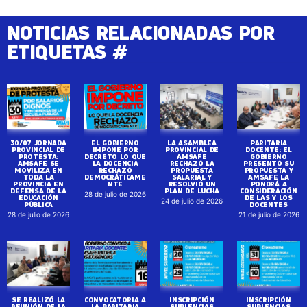
NOTICIAS RELACIONADAS POR
ETIQUETAS #
30/07 JORNADA
EL GOBIERNO
LA ASAMBLEA
PARITARIA
PROVINCIAL DE
IMPONE POR
PROVINCIAL DE
DOCENTE: EL
PROTESTA:
DECRETO LO QUE
AMSAFE
GOBIERNO
AMSAFE SE
LA DOCENCIA
RECHAZÓ LA
PRESENTÓ SU
MOVILIZA EN
RECHAZÓ
PROPUESTA
PROPUESTA Y
TODA LA
DEMOCRÁTICAME
SALARIAL Y
AMSAFE LA
PROVINCIA EN
NTE
RESOLVIÓ UN
PONDRÁ A
DEFENSA DE LA
PLAN DE LUCHA
CONSIDERACIÓN
28 de julio de 2026
EDUCACIÓN
DE LAS Y LOS
24 de julio de 2026
PÚBLICA
DOCENTES
28 de julio de 2026
21 de julio de 2026
SE REALIZÓ LA
CONVOCATORIA A
INSCRIPCIÓN
INSCRIPCIÓN
REUNIÓN DE LA
LA PARITARIA
SUPLENCIAS
SUPLENCIAS