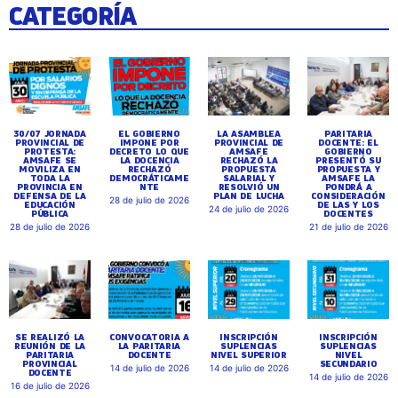
CATEGORÍA
30/07 JORNADA
EL GOBIERNO
LA ASAMBLEA
PARITARIA
PROVINCIAL DE
IMPONE POR
PROVINCIAL DE
DOCENTE: EL
PROTESTA:
DECRETO LO QUE
AMSAFE
GOBIERNO
AMSAFE SE
LA DOCENCIA
RECHAZÓ LA
PRESENTÓ SU
MOVILIZA EN
RECHAZÓ
PROPUESTA
PROPUESTA Y
TODA LA
DEMOCRÁTICAME
SALARIAL Y
AMSAFE LA
PROVINCIA EN
NTE
RESOLVIÓ UN
PONDRÁ A
DEFENSA DE LA
PLAN DE LUCHA
CONSIDERACIÓN
28 de julio de 2026
EDUCACIÓN
DE LAS Y LOS
24 de julio de 2026
PÚBLICA
DOCENTES
28 de julio de 2026
21 de julio de 2026
SE REALIZÓ LA
CONVOCATORIA A
INSCRIPCIÓN
INSCRIPCIÓN
REUNIÓN DE LA
LA PARITARIA
SUPLENCIAS
SUPLENCIAS
PARITARIA
DOCENTE
NIVEL SUPERIOR
NIVEL
PROVINCIAL
SECUNDARIO
14 de julio de 2026
14 de julio de 2026
DOCENTE
14 de julio de 2026
16 de julio de 2026