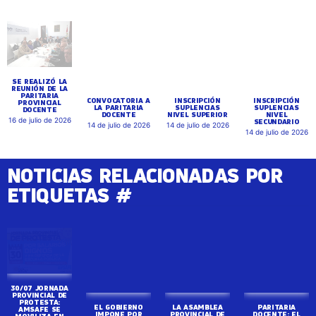
SE REALIZÓ LA
CONVOCATORIA A
INSCRIPCIÓN
INSCRIPCIÓN
REUNIÓN DE LA
LA PARITARIA
SUPLENCIAS
SUPLENCIAS
PARITARIA
DOCENTE
NIVEL SUPERIOR
NIVEL
PROVINCIAL
SECUNDARIO
14 de julio de 2026
14 de julio de 2026
DOCENTE
14 de julio de 2026
16 de julio de 2026
NOTICIAS RELACIONADAS POR
ETIQUETAS #
30/07 JORNADA
EL GOBIERNO
LA ASAMBLEA
PARITARIA
PROVINCIAL DE
IMPONE POR
PROVINCIAL DE
DOCENTE: EL
PROTESTA:
DECRETO LO QUE
AMSAFE
GOBIERNO
AMSAFE SE
LA DOCENCIA
RECHAZÓ LA
PRESENTÓ SU
MOVILIZA EN
RECHAZÓ
PROPUESTA
PROPUESTA Y
TODA LA
DEMOCRÁTICAME
SALARIAL Y
AMSAFE LA