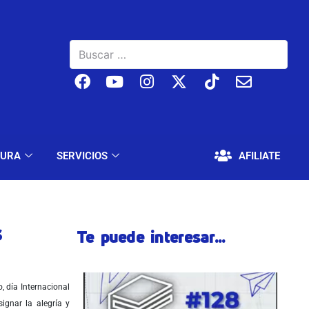
BAJO
EDUCACIÓN Y CULTURA
SERVICIOS
TURA
SERVICIOS
AFILIATE
s
Te puede interesar...
 día Internacional
ignar la alegría y