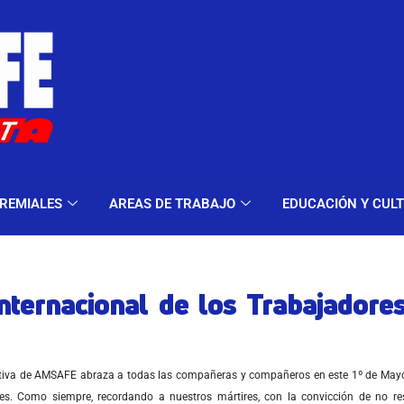
ELES Y MODALIDADES
GREMIALES
AREAS DE TRA
REMIALES
AREAS DE TRABAJO
EDUCACIÓN Y CUL
nternacional de los Trabajadore
tiva de AMSAFE abraza a todas las compañeras y compañeros en este 1º de Mayo,
es. Como siempre, recordando a nuestros mártires, con la convicción de no res