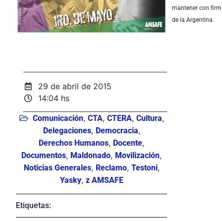
mantener con firme
de la Argentina.
ÂÂÂ
29 de abril de 2015
14:04 hs
,
,
,
,
Comunicación
CTA
CTERA
Cultura
,
,
Delegaciones
Democracia
,
,
Derechos Humanos
Docente
,
,
,
Documentos
Maldonado
Movilización
,
,
,
Noticias Generales
Reclamo
Testoni
,
Yasky
z AMSAFE
Etiquetas: