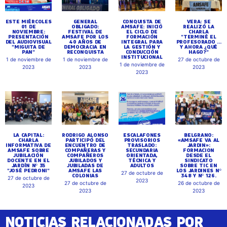
ESTE MIÉRCOLES
GENERAL
CONQUISTA DE
VERA: SE
01 DE
OBLIGADO:
AMSAFE: INICIÓ
REALIZÓ LA
NOVIEMBRE:
FESTIVAL DE
EL CICLO DE
CHARLA
PRESENTACIÓN
AMSAFE POR LOS
FORMACIÓN
"TERMINÉ EL
DEL AUDIOVISUAL
40 AÑOS DE
INTEGRAL PARA
PROFESORADO ...
"MIGUITA DE
DEMOCRACIA EN
LA GESTIÓN Y
Y AHORA ¿QUÉ
PAN"
RECONQUISTA
CONDUCCIÓN
HAGO?"
INSTITUCIONAL
1 de noviembre de
1 de noviembre de
27 de octubre de
1 de noviembre de
2023
2023
2023
2023
LA CAPITAL:
RODRIGO ALONSO
ESCALAFONES
BELGRANO:
CHARLA
PARTICIPÓ DEL
PROVISORIOS
«AMSAFE VA AL
INFORMATIVA DE
ENCUENTRO DE
TRASLADO:
JARDIN»:
AMSAFE SOBRE
COMPAÑERAS Y
SECUNDARIA
FORMACION
JUBILACIÓN
COMPAÑEROS
ORIENTADA,
DESDE EL
DOCENTE EN EL
JUBILADOS Y
TÉCNICA Y
SINDICATO
JARDÍN Nº 35
JUBILADAS DE
ADULTOS
SOBRE TIC EN
"JOSÉ PEDRONI"
AMSAFE LAS
LOS JARDINES Nº
27 de octubre de
COLONIAS
348 Y Nº 126.
27 de octubre de
2023
27 de octubre de
26 de octubre de
2023
2023
2023
NOTICIAS RELACIONADAS POR