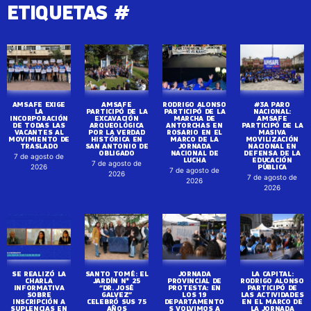
ETIQUETAS #
AMSAFE EXIGE
AMSAFE
RODRIGO ALONSO
#3A PARO
LA
PARTICIPÓ DE LA
PARTICIPÓ DE LA
NACIONAL:
INCORPORACIÓN
EXCAVACIÓN
MARCHA DE
AMSAFE
DE TODAS LAS
ARQUEOLÓGICA
ANTORCHAS EN
PARTICIPÓ DE LA
VACANTES AL
POR LA VERDAD
ROSARIO EN EL
MASIVA
MOVIMIENTO DE
HISTÓRICA EN
MARCO DE LA
MOVILIZACIÓN
TRASLADO
SAN ANTONIO DE
JORNADA
NACIONAL EN
OBLIGADO
NACIONAL DE
DEFENSA DE LA
7 de agosto de
LUCHA
EDUCACIÓN
7 de agosto de
PÚBLICA
2026
7 de agosto de
2026
7 de agosto de
2026
2026
SE REALIZÓ LA
SANTO TOMÉ: EL
JORNADA
LA CAPITAL:
CHARLA
JARDÍN N° 25
PROVINCIAL DE
RODRIGO ALONSO
INFORMATIVA
“DR. JOSÉ
PROTESTA: EN
PARTICIPÓ DE
SOBRE
GALVEZ”
LOS 19
LAS ACTIVIDADES
INSCRIPCIÓN A
CELEBRÓ SUS 75
DEPARTAMENTO
EN EL MARCO DE
SUPLENCIAS EN
AÑOS
S VOLVIMOS A
LA JORNADA