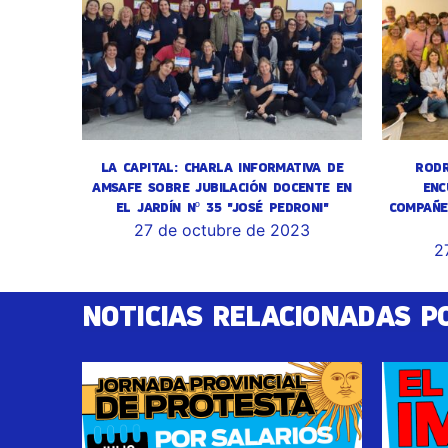
LA CAPITAL: CHARLA INFORMATIVA DE
RODR
AMSAFE SOBRE JUBILACIÓN DOCENTE EN
ENC
EL JARDÍN Nº 35 "JOSÉ PEDRONI"
COMPAÑE
27 de octubre de 2023
2
NOTICIAS RELACIONADAS P