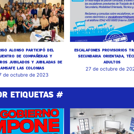
IGO ALONSO PARTICIPÓ DEL
ESCALAFONES PROVISORIOS TR
UENTRO DE COMPAÑERAS Y
SECUNDARIA ORIENTADA, TÉC
ROS JUBILADOS Y JUBILADAS DE
ADULTOS
AMSAFE LAS COLONIAS
27 de octubre de 20
7 de octubre de 2023
OR ETIQUETAS #