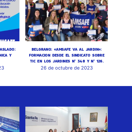
ASLADO:
BELGRANO: «AMSAFE VA AL JARDIN»:
NICA Y
FORMACION DESDE EL SINDICATO SOBRE
TIC EN LOS JARDINES Nº 348 Y Nº 126.
23
26 de octubre de 2023