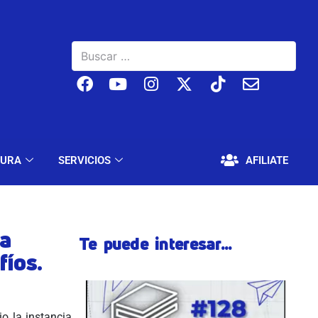
BAJO
EDUCACIÓN Y CULTURA
SERVICIOS
TURA
SERVICIOS
AFILIATE
la
Te puede interesar...
fíos.
o la instancia