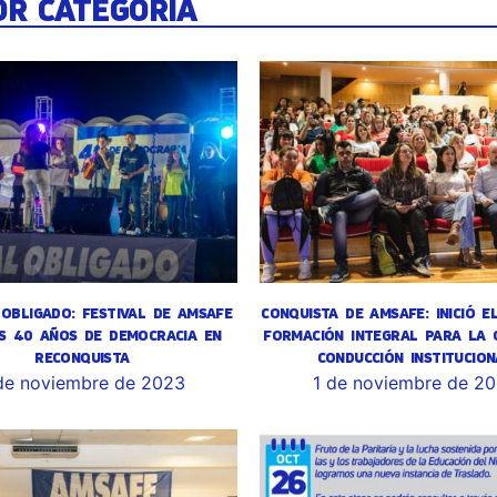
OR CATEGORÍA
OBLIGADO: FESTIVAL DE AMSAFE
CONQUISTA DE AMSAFE: INICIÓ E
S 40 AÑOS DE DEMOCRACIA EN
FORMACIÓN INTEGRAL PARA LA 
RECONQUISTA
CONDUCCIÓN INSTITUCION
de noviembre de 2023
1 de noviembre de 2