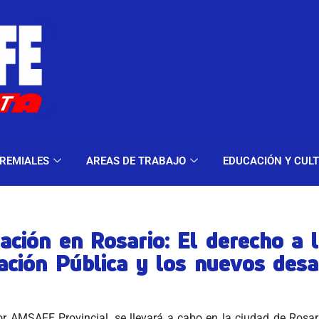
ELES Y MODALIDADES
GREMIALES
AREAS DE TRA
REMIALES
AREAS DE TRABAJO
EDUCACIÓN Y CUL
ación en Rosario: El derecho a 
ación Pública y los nuevos desa
r AMSAFE Provincial, se llevará a cabo en la ciudad de Rosari