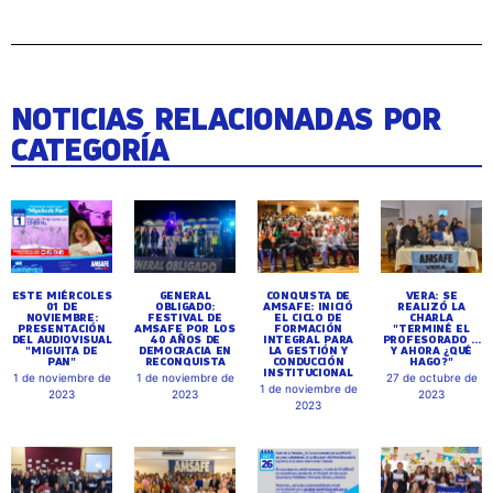
NOTICIAS RELACIONADAS POR
CATEGORÍA
ESTE MIÉRCOLES
GENERAL
CONQUISTA DE
VERA: SE
01 DE
OBLIGADO:
AMSAFE: INICIÓ
REALIZÓ LA
NOVIEMBRE:
FESTIVAL DE
EL CICLO DE
CHARLA
PRESENTACIÓN
AMSAFE POR LOS
FORMACIÓN
"TERMINÉ EL
DEL AUDIOVISUAL
40 AÑOS DE
INTEGRAL PARA
PROFESORADO ...
"MIGUITA DE
DEMOCRACIA EN
LA GESTIÓN Y
Y AHORA ¿QUÉ
PAN"
RECONQUISTA
CONDUCCIÓN
HAGO?"
INSTITUCIONAL
1 de noviembre de
1 de noviembre de
27 de octubre de
1 de noviembre de
2023
2023
2023
2023