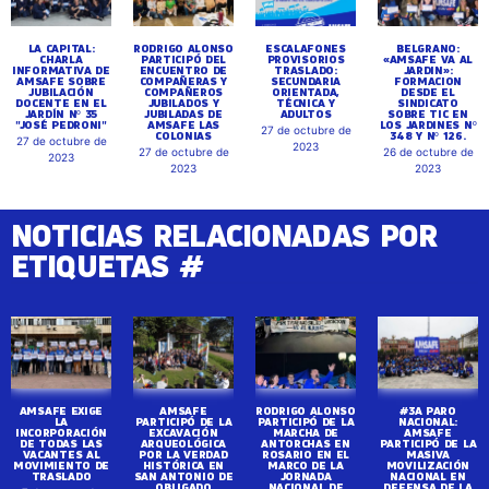
LA CAPITAL:
RODRIGO ALONSO
ESCALAFONES
BELGRANO:
CHARLA
PARTICIPÓ DEL
PROVISORIOS
«AMSAFE VA AL
INFORMATIVA DE
ENCUENTRO DE
TRASLADO:
JARDIN»:
AMSAFE SOBRE
COMPAÑERAS Y
SECUNDARIA
FORMACION
JUBILACIÓN
COMPAÑEROS
ORIENTADA,
DESDE EL
DOCENTE EN EL
JUBILADOS Y
TÉCNICA Y
SINDICATO
JARDÍN Nº 35
JUBILADAS DE
ADULTOS
SOBRE TIC EN
"JOSÉ PEDRONI"
AMSAFE LAS
LOS JARDINES Nº
27 de octubre de
COLONIAS
348 Y Nº 126.
27 de octubre de
2023
27 de octubre de
26 de octubre de
2023
2023
2023
NOTICIAS RELACIONADAS POR
ETIQUETAS #
AMSAFE EXIGE
AMSAFE
RODRIGO ALONSO
#3A PARO
LA
PARTICIPÓ DE LA
PARTICIPÓ DE LA
NACIONAL:
INCORPORACIÓN
EXCAVACIÓN
MARCHA DE
AMSAFE
DE TODAS LAS
ARQUEOLÓGICA
ANTORCHAS EN
PARTICIPÓ DE LA
VACANTES AL
POR LA VERDAD
ROSARIO EN EL
MASIVA
MOVIMIENTO DE
HISTÓRICA EN
MARCO DE LA
MOVILIZACIÓN
TRASLADO
SAN ANTONIO DE
JORNADA
NACIONAL EN
OBLIGADO
NACIONAL DE
DEFENSA DE LA