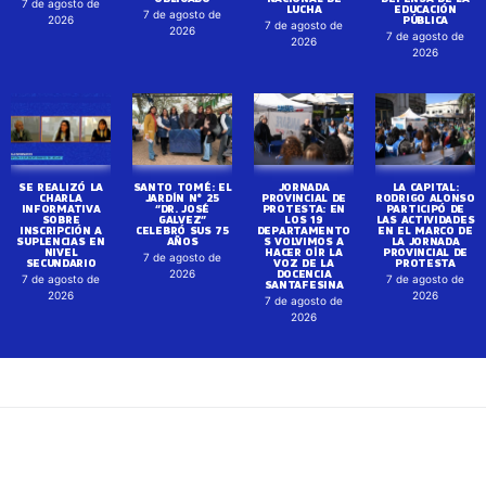
7 de agosto de
LUCHA
EDUCACIÓN
7 de agosto de
PÚBLICA
2026
7 de agosto de
2026
7 de agosto de
2026
2026
SE REALIZÓ LA
SANTO TOMÉ: EL
JORNADA
LA CAPITAL:
CHARLA
JARDÍN N° 25
PROVINCIAL DE
RODRIGO ALONSO
INFORMATIVA
“DR. JOSÉ
PROTESTA: EN
PARTICIPÓ DE
SOBRE
GALVEZ”
LOS 19
LAS ACTIVIDADES
INSCRIPCIÓN A
CELEBRÓ SUS 75
DEPARTAMENTO
EN EL MARCO DE
SUPLENCIAS EN
AÑOS
S VOLVIMOS A
LA JORNADA
NIVEL
HACER OÍR LA
PROVINCIAL DE
7 de agosto de
SECUNDARIO
VOZ DE LA
PROTESTA
DOCENCIA
2026
7 de agosto de
7 de agosto de
SANTAFESINA
2026
2026
7 de agosto de
2026