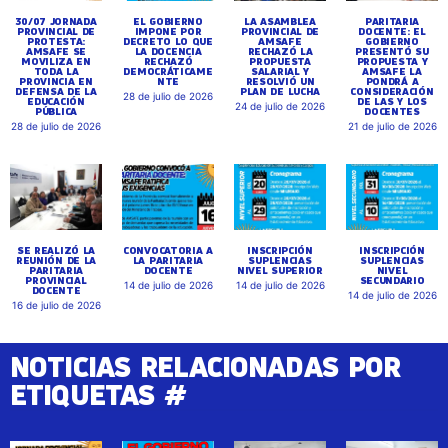
30/07 JORNADA
EL GOBIERNO
LA ASAMBLEA
PARITARIA
PROVINCIAL DE
IMPONE POR
PROVINCIAL DE
DOCENTE: EL
PROTESTA:
DECRETO LO QUE
AMSAFE
GOBIERNO
AMSAFE SE
LA DOCENCIA
RECHAZÓ LA
PRESENTÓ SU
MOVILIZA EN
RECHAZÓ
PROPUESTA
PROPUESTA Y
TODA LA
DEMOCRÁTICAME
SALARIAL Y
AMSAFE LA
PROVINCIA EN
NTE
RESOLVIÓ UN
PONDRÁ A
DEFENSA DE LA
PLAN DE LUCHA
CONSIDERACIÓN
28 de julio de 2026
EDUCACIÓN
DE LAS Y LOS
24 de julio de 2026
PÚBLICA
DOCENTES
28 de julio de 2026
21 de julio de 2026
SE REALIZÓ LA
CONVOCATORIA A
INSCRIPCIÓN
INSCRIPCIÓN
REUNIÓN DE LA
LA PARITARIA
SUPLENCIAS
SUPLENCIAS
PARITARIA
DOCENTE
NIVEL SUPERIOR
NIVEL
PROVINCIAL
SECUNDARIO
14 de julio de 2026
14 de julio de 2026
DOCENTE
14 de julio de 2026
16 de julio de 2026
NOTICIAS RELACIONADAS POR
ETIQUETAS #