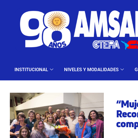
INSTITUCIONAL
NIV
INSTITUCIONAL
NIVELES Y MODALIDADES
G
“Muj
Reco
comp