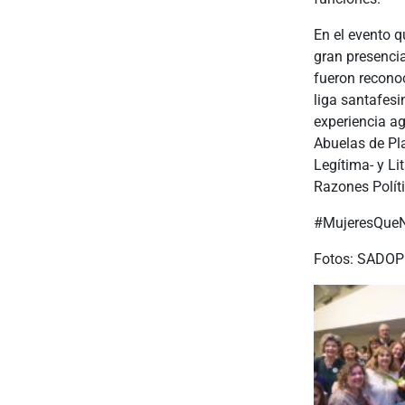
En el evento q
gran presenci
fueron recono
liga santafesi
experiencia a
Abuelas de Pla
Legítima- y Li
Razones Políti
#MujeresQue
Fotos: SADOP