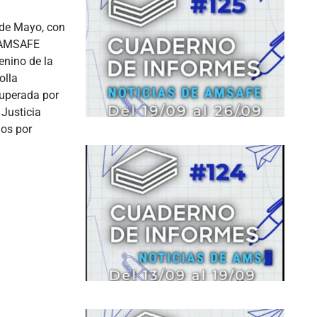
 de Mayo, con
e AMSAFE
enino de la
olla
cuperada por
 Justicia
dos por