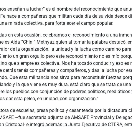
nos enseñan a luchar” es el nombre del reconocimiento que an
e hace a compañeras que militan cada día de su vida desde d
una mirada colectiva, para fortalecer el campo popular.
gidas en esta ocasión, celebramos el reconocimiento a una inm
 es Aída “Chini” Methyaz quien al tomar la palabra destacó, en
valor de la organización, la unidad y la lucha como camino para 
Siento un gran orgullo pero este reconocimiento no es mío porqu
sino que siempre es colectiva. Nos ha tocado conducir y eso es m
e detrás tenés compañeras y compañeros, y das la lucha por es
ndo. Que esta militancia nos sirva para reconstituir fuerzas por
ando y la que viene es muy dura, está claro que se trata de un
re los pueblos con conjunción de poderes políticos, mediáticos y 
os dar esta pelea, en unidad, con organización.”
ctora de escuelas, presa política y cesanteada por la dictadura cív
AMSAFE –fue secretaria adjunta de AMSAFE Provincial y Delega
 Cristobal- e integró además la Junta Ejecutiva de CTERA, entr