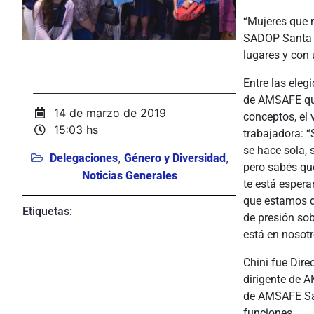
“Mujeres que 
SADOP Santa F
lugares y con 
Entre las ele
de AMSAFE que
14 de marzo de 2019
conceptos, el 
15:03 hs
trabajadora: “
se hace sola, 
,
,
Delegaciones
Género y Diversidad
pero sabés qu
Noticias Generales
te está espera
que estamos d
Etiquetas:
de presión sob
está en nosotr
Chini fue Dire
dirigente de 
de AMSAFE San
funciones.