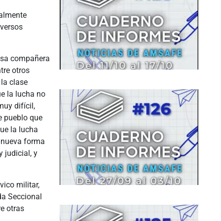
ualmente
iversos
ensa compañera
tre otros
la clase
e la lucha no
uy difícil,
e pueblo que
que la lucha
a nueva forma
judicial, y
ico militar,
da Seccional
e otras