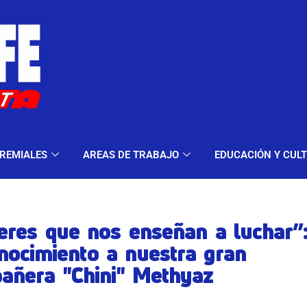
ELES Y MODALIDADES
GREMIALES
AREAS DE TRA
REMIALES
AREAS DE TRABAJO
EDUCACIÓN Y CUL
eres que nos enseñan a luchar”
nocimiento a nuestra gran
añera "Chini" Methyaz