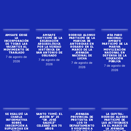
AMSAFE EXIGE
AMSAFE
RODRIGO ALONSO
#3A PARO
LA
PARTICIPÓ DE LA
PARTICIPÓ DE LA
NACIONAL:
INCORPORACIÓN
EXCAVACIÓN
MARCHA DE
AMSAFE
DE TODAS LAS
ARQUEOLÓGICA
ANTORCHAS EN
PARTICIPÓ DE LA
VACANTES AL
POR LA VERDAD
ROSARIO EN EL
MASIVA
MOVIMIENTO DE
HISTÓRICA EN
MARCO DE LA
MOVILIZACIÓN
TRASLADO
SAN ANTONIO DE
JORNADA
NACIONAL EN
OBLIGADO
NACIONAL DE
DEFENSA DE LA
7 de agosto de
LUCHA
EDUCACIÓN
7 de agosto de
PÚBLICA
2026
7 de agosto de
2026
7 de agosto de
2026
2026
SE REALIZÓ LA
CHARLA
INFORMATIVA
SANTO TOMÉ: EL
JORNADA
LA CAPITAL:
SOBRE
JARDÍN N° 25
PROVINCIAL DE
RODRIGO ALONSO
INSCRIPCIÓN A
“DR. JOSÉ
PROTESTA: EN
PARTICIPÓ DE
SUPLENCIAS EN
GALVEZ”
LOS 19
LAS ACTIVIDADES
NIVEL
CELEBRÓ SUS 75
DEPARTAMENTO
EN EL MARCO DE
SECUNDARIO
AÑOS
S VOLVIMOS A
LA JORNADA
7 de agosto de
HACER OÍR LA
PROVINCIAL DE
7 de agosto de
VOZ DE LA
PROTESTA
2026
DOCENCIA
2026
7 de agosto de
SANTAFESINA
2026
7 de agosto de