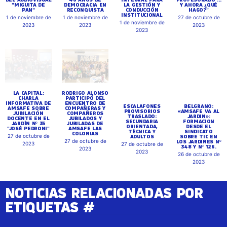
"MIGUITA DE
DEMOCRACIA EN
LA GESTIÓN Y
Y AHORA ¿QUÉ
PAN"
RECONQUISTA
CONDUCCIÓN
HAGO?"
INSTITUCIONAL
1 de noviembre de
1 de noviembre de
27 de octubre de
1 de noviembre de
2023
2023
2023
2023
LA CAPITAL:
RODRIGO ALONSO
ESCALAFONES
BELGRANO:
CHARLA
PARTICIPÓ DEL
PROVISORIOS
«AMSAFE VA AL
INFORMATIVA DE
ENCUENTRO DE
TRASLADO:
JARDIN»:
AMSAFE SOBRE
COMPAÑERAS Y
SECUNDARIA
FORMACION
JUBILACIÓN
COMPAÑEROS
ORIENTADA,
DESDE EL
DOCENTE EN EL
JUBILADOS Y
TÉCNICA Y
SINDICATO
JARDÍN Nº 35
JUBILADAS DE
ADULTOS
SOBRE TIC EN
"JOSÉ PEDRONI"
AMSAFE LAS
LOS JARDINES Nº
27 de octubre de
COLONIAS
348 Y Nº 126.
27 de octubre de
2023
27 de octubre de
26 de octubre de
2023
2023
2023
NOTICIAS RELACIONADAS POR
ETIQUETAS #