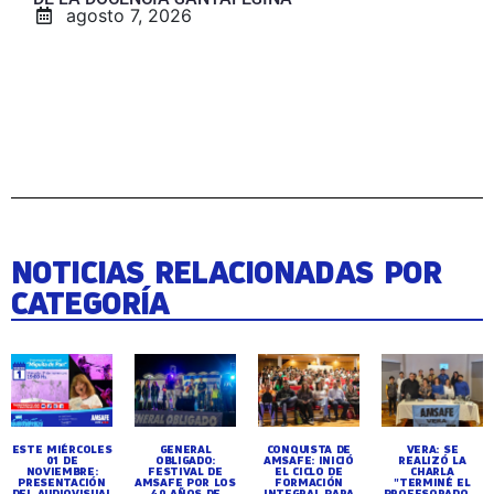
agosto 7, 2026
NOTICIAS RELACIONADAS POR
CATEGORÍA
ESTE MIÉRCOLES
GENERAL
CONQUISTA DE
VERA: SE
01 DE
OBLIGADO:
AMSAFE: INICIÓ
REALIZÓ LA
NOVIEMBRE:
FESTIVAL DE
EL CICLO DE
CHARLA
PRESENTACIÓN
AMSAFE POR LOS
FORMACIÓN
"TERMINÉ EL
DEL AUDIOVISUAL
40 AÑOS DE
INTEGRAL PARA
PROFESORADO ...