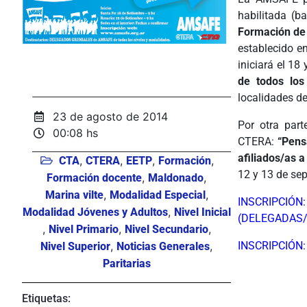
habilitada (b
Formación de
establecido e
iniciará el 18
de todos los
localidades de
23 de agosto de 2014
Por otra par
00:08 hs
CTERA:
“Pensa
afiliados/as 
,
,
,
,
CTA
CTERA
EETP
Formación
12 y 13 de sep
,
,
Formación docente
Maldonado
,
,
Marina vilte
Modalidad Especial
INSCRIPCIÓ
,
Modalidad Jóvenes y Adultos
Nivel Inicial
(DELEGADAS
,
,
,
Nivel Primario
Nivel Secundario
,
,
INSCRIPCIÓN:
Nivel Superior
Noticias Generales
Paritarias
ÂÂÂÂ
Etiquetas: