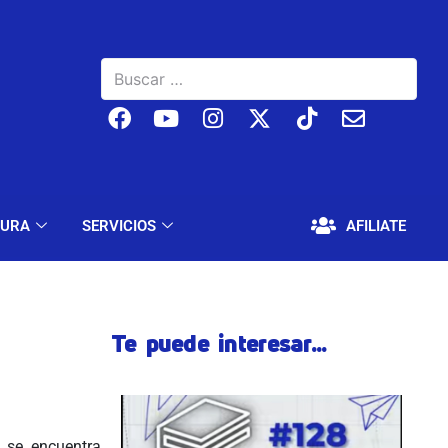
BAJO
EDUCACIÓN Y CULTURA
SERVICIOS
TURA
SERVICIOS
AFILIATE
Te puede interesar...
 se encuentra