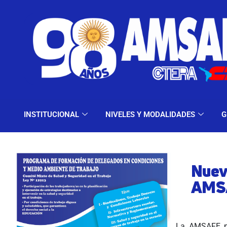
INSTITUCIONAL
NIV
INSTITUCIONAL
NIVELES Y MODALIDADES
G
Nuev
AMS
La AMSAFE pr