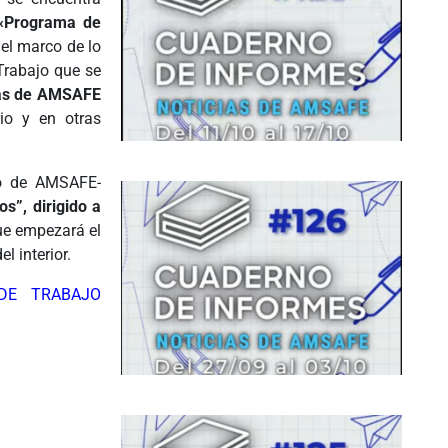
«Programa de
 el marco de lo
Trabajo que se
/as de AMSAFE
io y en otras
io de AMSAFE-
s”, dirigido a
ue empezará el
l interior.
 DE TRABAJO