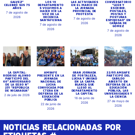
GALVEZ”
LOS 19
LAS ACTIVIDADES
CONVERSATORIO
CELEBRÓ SUS 75
DEPARTAMENTO
EN EL MARCO DE
“LEER Y
AÑOS
S VOLVIMOS A
LA JORNADA
ESCRIBIR.
HACER OÍR LA
PROVINCIAL DE
POSTALES,
7 de agosto de
VOZ DE LA
PROTESTA
POSTAS Y
DOCENCIA
POSTURAS
2026
7 de agosto de
SANTAFESINA
ESPINOSAS” EN
CAÑADA DE
2026
7 de agosto de
GÓMEZ
2026
7 de agosto de
2026
LA CAPITAL:
AMSAFE
GRAN JORNADA
22/05 AMSAFE
RODRIGO ALONSO
PRESENTE EN LA
DE FORTALEZA,
PARTICIPÓ DEL
PARTICIPÓ DEL
JORNADA
LUCHA Y UNIDAD
CABILDO
60° ANIVERSARIO
NACIONAL DE
EN LA CARPA
ABIERTO EN
DE LA EESO N°
LUCHA
BLANCA QUE
DEFENSA DE LA
231 “REPÚBLICA
CONVOCADA POR
LLEGÓ AL
EDUCACIÓN
DE NICARAGUA”
CTERA EN
DEPARTAMENTO
PÚBLICA, LAS
DEFENSA DE LA
LA CAPITAL
UNIVERSIDADES Y
2 de julio de 2026
EDUCACIÓN
LA CIENCIA
16 de junio de
PÚBLICA
27 de mayo de
2026
22 de junio de
2026
2026
NOTICIAS RELACIONADAS POR