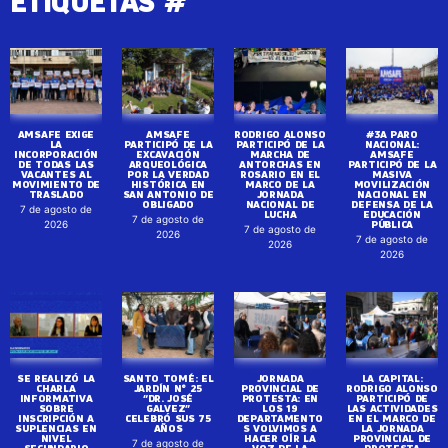
ETIQUETAS #
AMSAFE EXIGE
AMSAFE
RODRIGO ALONSO
#3A PARO
LA
PARTICIPÓ DE LA
PARTICIPÓ DE LA
NACIONAL:
INCORPORACIÓN
EXCAVACIÓN
MARCHA DE
AMSAFE
DE TODAS LAS
ARQUEOLÓGICA
ANTORCHAS EN
PARTICIPÓ DE LA
VACANTES AL
POR LA VERDAD
ROSARIO EN EL
MASIVA
MOVIMIENTO DE
HISTÓRICA EN
MARCO DE LA
MOVILIZACIÓN
TRASLADO
SAN ANTONIO DE
JORNADA
NACIONAL EN
OBLIGADO
NACIONAL DE
DEFENSA DE LA
7 de agosto de
LUCHA
EDUCACIÓN
7 de agosto de
PÚBLICA
2026
7 de agosto de
2026
7 de agosto de
2026
2026
SE REALIZÓ LA
SANTO TOMÉ: EL
JORNADA
LA CAPITAL:
CHARLA
JARDÍN N° 25
PROVINCIAL DE
RODRIGO ALONSO
INFORMATIVA
“DR. JOSÉ
PROTESTA: EN
PARTICIPÓ DE
SOBRE
GALVEZ”
LOS 19
LAS ACTIVIDADES
INSCRIPCIÓN A
CELEBRÓ SUS 75
DEPARTAMENTO
EN EL MARCO DE
SUPLENCIAS EN
AÑOS
S VOLVIMOS A
LA JORNADA
NIVEL
HACER OÍR LA
PROVINCIAL DE
7 de agosto de
SECUNDARIO
VOZ DE LA
PROTESTA