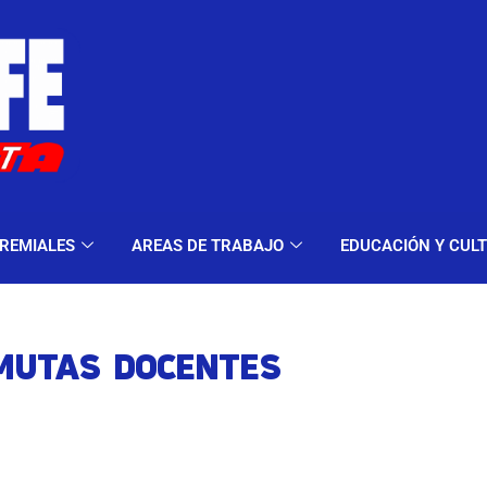
ELES Y MODALIDADES
GREMIALES
AREAS DE TRA
REMIALES
AREAS DE TRABAJO
EDUCACIÓN Y CUL
MUTAS DOCENTES