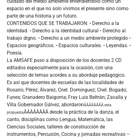
cuidado del medio ambiente entendiéndolo como un
espacio en el que no solo vivimos el presente sino como
parte de una historia y un futuro.
CONTENIDOS QUE SE TRABAJARON: • Derecho a la
identidad. • Derecho a la identidad cultural • Derecho al
trabajo digno. • Derecho a un medio ambiente protegido •
Espacios geográficos. • Espacios culturales. • Leyendas. •
Poesía.
La AMSAFE puso a disposición de los docentes 2 CD
editados especialmente para la ocasión, con una
selección de temas acordes a su abordaje pedagógico.
Es así que docentes de escuelas de las localidades de
Rosario; Pérez; Álvarez, Cnel. Domínguez; Cnel. Bogado;
Funes; Granadero Baigorria; Fray Luis Beltrán; Zavalla y
Villa Gobernador Gálvez, abordaron
ÂÂÂÂÂÂÂÂ esta
ÂÂÂÂÂÂÂÂ desde la práctica de la danza, el
propuesta
canto, disciplinas como Lengua, Matemática, las
Ciencias Sociales, talleres de construcción de
instrumentos, Percusión, Cocina y jornadas recreativas –