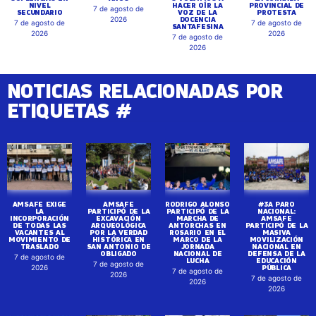
NIVEL
HACER OÍR LA
PROVINCIAL DE
7 de agosto de
SECUNDARIO
VOZ DE LA
PROTESTA
DOCENCIA
2026
7 de agosto de
7 de agosto de
SANTAFESINA
2026
2026
7 de agosto de
2026
NOTICIAS RELACIONADAS POR
ETIQUETAS #
AMSAFE EXIGE
AMSAFE
RODRIGO ALONSO
#3A PARO
LA
PARTICIPÓ DE LA
PARTICIPÓ DE LA
NACIONAL:
INCORPORACIÓN
EXCAVACIÓN
MARCHA DE
AMSAFE
DE TODAS LAS
ARQUEOLÓGICA
ANTORCHAS EN
PARTICIPÓ DE LA
VACANTES AL
POR LA VERDAD
ROSARIO EN EL
MASIVA
MOVIMIENTO DE
HISTÓRICA EN
MARCO DE LA
MOVILIZACIÓN
TRASLADO
SAN ANTONIO DE
JORNADA
NACIONAL EN
OBLIGADO
NACIONAL DE
DEFENSA DE LA
7 de agosto de
LUCHA
EDUCACIÓN
7 de agosto de
PÚBLICA
2026
7 de agosto de
2026
7 de agosto de
2026
2026