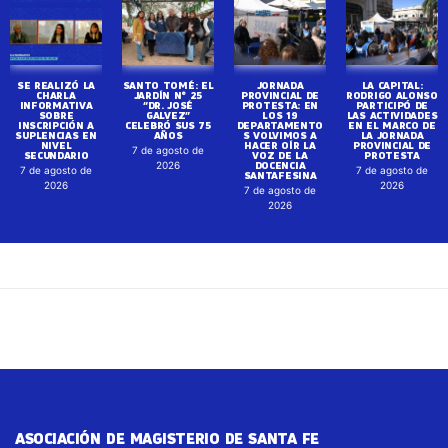
SE REALIZÓ LA
SANTO TOMÉ: EL
JORNADA
LA CAPITAL:
CHARLA
JARDÍN N° 25
PROVINCIAL DE
RODRIGO ALONSO
INFORMATIVA
“DR. JOSÉ
PROTESTA: EN
PARTICIPÓ DE
SOBRE
GALVEZ”
LOS 19
LAS ACTIVIDADES
INSCRIPCIÓN A
CELEBRÓ SUS 75
DEPARTAMENTO
EN EL MARCO DE
SUPLENCIAS EN
AÑOS
S VOLVIMOS A
LA JORNADA
NIVEL
HACER OÍR LA
PROVINCIAL DE
7 de agosto de
SECUNDARIO
VOZ DE LA
PROTESTA
DOCENCIA
2026
7 de agosto de
7 de agosto de
SANTAFESINA
2026
2026
7 de agosto de
2026
ASOCIACIÓN DE MAGISTERIO DE SANTA FE