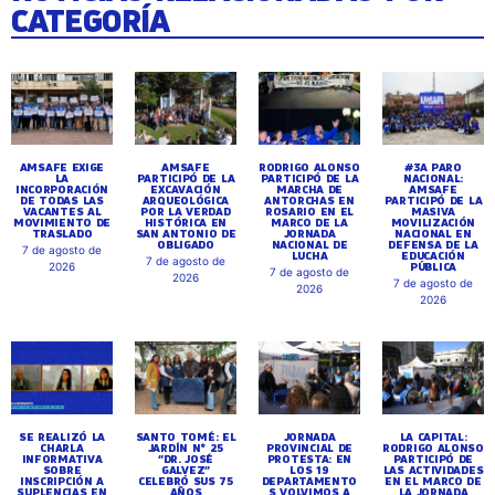
CATEGORÍA
AMSAFE EXIGE
AMSAFE
RODRIGO ALONSO
#3A PARO
LA
PARTICIPÓ DE LA
PARTICIPÓ DE LA
NACIONAL:
INCORPORACIÓN
EXCAVACIÓN
MARCHA DE
AMSAFE
DE TODAS LAS
ARQUEOLÓGICA
ANTORCHAS EN
PARTICIPÓ DE LA
VACANTES AL
POR LA VERDAD
ROSARIO EN EL
MASIVA
MOVIMIENTO DE
HISTÓRICA EN
MARCO DE LA
MOVILIZACIÓN
TRASLADO
SAN ANTONIO DE
JORNADA
NACIONAL EN
OBLIGADO
NACIONAL DE
DEFENSA DE LA
7 de agosto de
LUCHA
EDUCACIÓN
7 de agosto de
PÚBLICA
2026
7 de agosto de
2026
7 de agosto de
2026
2026
SE REALIZÓ LA
SANTO TOMÉ: EL
JORNADA
LA CAPITAL:
CHARLA
JARDÍN N° 25
PROVINCIAL DE
RODRIGO ALONSO
INFORMATIVA
“DR. JOSÉ
PROTESTA: EN
PARTICIPÓ DE
SOBRE
GALVEZ”
LOS 19
LAS ACTIVIDADES
INSCRIPCIÓN A
CELEBRÓ SUS 75
DEPARTAMENTO
EN EL MARCO DE
SUPLENCIAS EN
AÑOS
S VOLVIMOS A
LA JORNADA