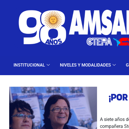
INSTITUCIONAL
NIV
INSTITUCIONAL
NIVELES Y MODALIDADES
G
¡POR
A siete años 
compañera Ste