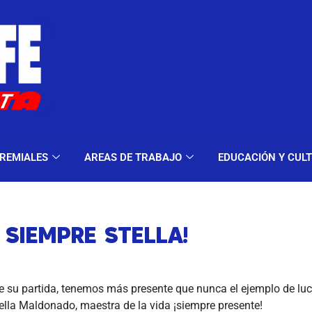
ELES Y MODALIDADES
GREMIALES
AREAS DE TRA
REMIALES
AREAS DE TRABAJO
EDUCACIÓN Y CUL
 SIEMPRE STELLA!
de su partida, tenemos más presente que nunca el ejemplo de lu
lla Maldonado, maestra de la vida ¡siempre presente!