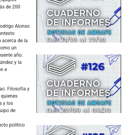
más de 200
Rodrigo Alonso
ontexto
n acerca de la
 como un
esente año.
ández y la
ón e
ac. Filosofía y
, quienes
s y los
quipo de
cto político