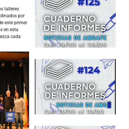
s talleres
ordinados por
de este primer
os en esta
blezca cada