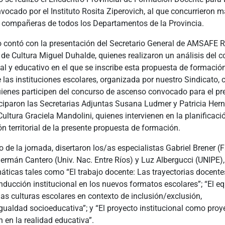
nvocado por el Instituto Rosita Ziperovich, al que concurrieron 
compañeras de todos los Departamentos de la Provincia.
o contó con la presentación del Secretario General de AMSAFE 
o de Cultura Miguel Duhalde, quienes realizaron un análisis del c
cal y educativo en el que se inscribe esta propuesta de formació
las instituciones escolares, organizada por nuestro Sindicato,
uienes participen del concurso de ascenso convocado para el pr
ciparon las Secretarias Adjuntas Susana Ludmer y Patricia Hern
Cultura Graciela Mandolini, quienes intervienen en la planificaci
 territorial de la presente propuesta de formación.
lo de la jornada, disertaron los/as especialistas Gabriel Brener (F
ermán Cantero (Univ. Nac. Entre Ríos) y Luz Albergucci (UNIPE)
ticas tales como “El trabajo docente: Las trayectorias docente
ducción institucional en los nuevos formatos escolares”; “El e
as culturas escolares en contexto de inclusión/exclusión,
ualdad socioeducativa”; y “El proyecto institucional como proye
n en la realidad educativa”.