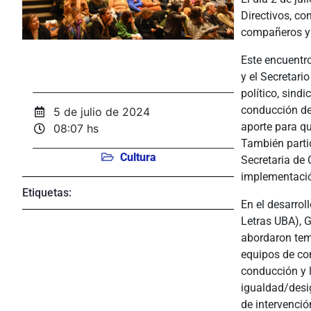
Directivos, co
compañeros y 
Este encuentr
y el Secretari
político,
sindi
conducción de 
5 de julio de 2024
aporte para q
08:07 hs
También parti
Cultura
Secretaria de 
implementación
Etiquetas:
En el desarrol
Letras UBA), G
abordaron temá
equipos de con
conducción y l
igualdad/desig
de intervenció