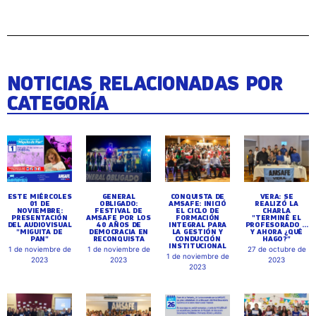
NOTICIAS RELACIONADAS POR
CATEGORÍA
ESTE MIÉRCOLES
GENERAL
CONQUISTA DE
VERA: SE
01 DE
OBLIGADO:
AMSAFE: INICIÓ
REALIZÓ LA
NOVIEMBRE:
FESTIVAL DE
EL CICLO DE
CHARLA
PRESENTACIÓN
AMSAFE POR LOS
FORMACIÓN
"TERMINÉ EL
DEL AUDIOVISUAL
40 AÑOS DE
INTEGRAL PARA
PROFESORADO ...
"MIGUITA DE
DEMOCRACIA EN
LA GESTIÓN Y
Y AHORA ¿QUÉ
PAN"
RECONQUISTA
CONDUCCIÓN
HAGO?"
INSTITUCIONAL
1 de noviembre de
1 de noviembre de
27 de octubre de
1 de noviembre de
2023
2023
2023
2023