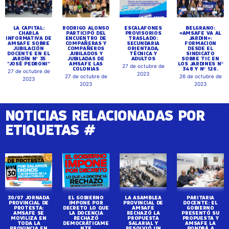
LA CAPITAL:
RODRIGO ALONSO
ESCALAFONES
BELGRANO:
CHARLA
PARTICIPÓ DEL
PROVISORIOS
«AMSAFE VA AL
INFORMATIVA DE
ENCUENTRO DE
TRASLADO:
JARDIN»:
AMSAFE SOBRE
COMPAÑERAS Y
SECUNDARIA
FORMACION
JUBILACIÓN
COMPAÑEROS
ORIENTADA,
DESDE EL
DOCENTE EN EL
JUBILADOS Y
TÉCNICA Y
SINDICATO
JARDÍN Nº 35
JUBILADAS DE
ADULTOS
SOBRE TIC EN
"JOSÉ PEDRONI"
AMSAFE LAS
LOS JARDINES Nº
27 de octubre de
COLONIAS
348 Y Nº 126.
27 de octubre de
2023
27 de octubre de
26 de octubre de
2023
2023
2023
NOTICIAS RELACIONADAS POR
ETIQUETAS #
30/07 JORNADA
EL GOBIERNO
LA ASAMBLEA
PARITARIA
PROVINCIAL DE
IMPONE POR
PROVINCIAL DE
DOCENTE: EL
PROTESTA:
DECRETO LO QUE
AMSAFE
GOBIERNO
AMSAFE SE
LA DOCENCIA
RECHAZÓ LA
PRESENTÓ SU
MOVILIZA EN
RECHAZÓ
PROPUESTA
PROPUESTA Y
TODA LA
DEMOCRÁTICAME
SALARIAL Y
AMSAFE LA
PROVINCIA EN
NTE
RESOLVIÓ UN
PONDRÁ A