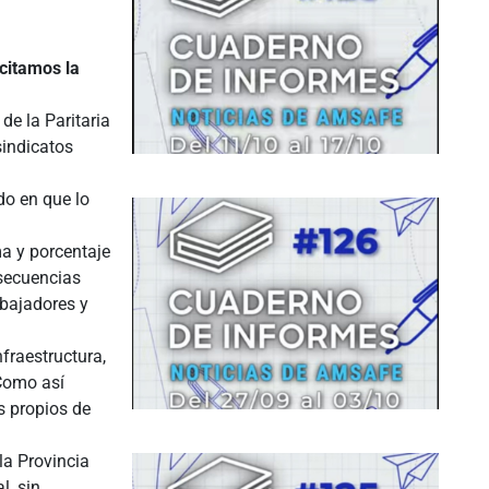
icitamos la
de la Paritaria
sindicatos
do en que lo
ma y porcentaje
nsecuencias
abajadores y
fraestructura,
 Como así
s propios de
la Provincia
l, sin