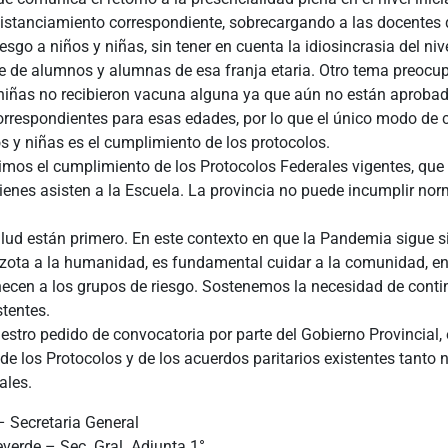
distanciamiento correspondiente, sobrecargando a las docentes d
esgo a niños y niñas, sin tener en cuenta la idiosincrasia del ni
se de alumnos y alumnas de esa franja etaria. Otro tema preocu
 niñas no recibieron vacuna alguna ya que aún no están aprobad
rrespondientes para esas edades, por lo que el único modo de c
s y niñas es el cumplimiento de los protocolos.
imos el cumplimiento de los Protocolos Federales vigentes, que 
ienes asisten a la Escuela. La provincia no puede incumplir no
alud están primero. En este contexto en que la Pandemia sigue 
azota a la humanidad, es fundamental cuidar a la comunidad, en
necen a los grupos de riesgo. Sostenemos la necesidad de conti
tentes.
stro pedido de convocatoria por parte del Gobierno Provincial, 
e los Protocolos y de los acuerdos paritarios existentes tanto 
ales.
– Secretaria General
verde – Sec. Gral. Adjunta 1°