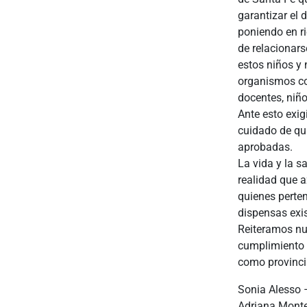
garantizar el 
poniendo en ri
de relacionar
estos niños y
organismos co
docentes, niño
Ante esto exig
cuidado de qu
aprobadas.
La vida y la s
realidad que 
quienes perte
dispensas exis
Reiteramos nue
cumplimiento d
como provinci
Sonia Alesso 
Adriana Monte