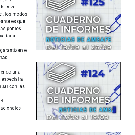
el nivel,
vel, los modos
pante es que
as por los
uidar a
garantizan el
rmas
siendo una
 especial a
nuar con las
el
nacionales