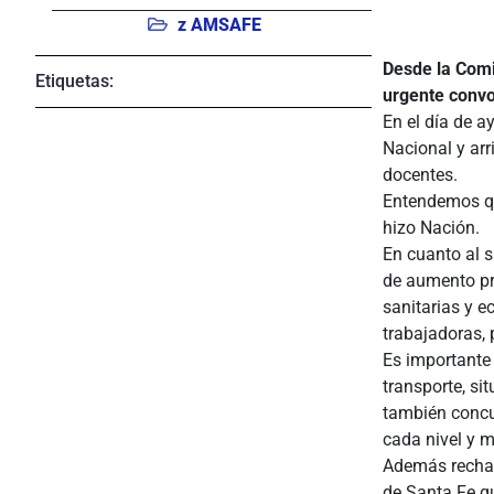
z AMSAFE
Desde la Comi
Etiquetas:
urgente convoc
En el día de a
Nacional y arr
docentes.
Entendemos qu
hizo Nación.
En cuanto al s
de aumento pr
sanitarias y e
trabajadoras, 
Es importante 
transporte, si
también concu
cada nivel y 
Además rechaz
de Santa Fe qu