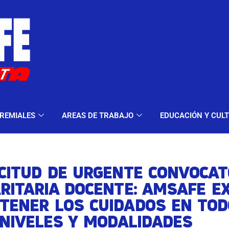
ELES Y MODALIDADES
GREMIALES
AREAS DE TRA
REMIALES
AREAS DE TRABAJO
EDUCACIÓN Y CUL
CITUD DE URGENTE CONVOCAT
RITARIA DOCENTE: AMSAFE EX
TENER LOS CUIDADOS EN TOD
 NIVELES Y MODALIDADES