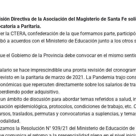
sión Directiva de la Asociación del Magisterio de Santa Fe sol
atoria a Paritaria.
yer la CTERA, confederación de la que formamos parte, participó 
ibó a acuerdos con el Ministerio de Educación junto a los otros 
e el Gobierno de la Provincia debe convocar en el mismo senti
alario se hace imprescindible una pronta revisión del cronogra
evisto en la paritaria de marzo de 2021. La Pandemia trajo co
conómicas que repercuten directamente sobre los salarios de tr
perdiendo poder adquisitivo.
un ámbito de discusión para abordar temas referidos a salud, in
tuación epidemiológica, protocolos, condiciones de trabajo, etc.
rsos, traslados, permutas y convocatorias a suplencias, y tema
modalidad.
amos la Resolución N° 939/21 del Ministerio de Educación de 
e comunica el retorno a la presencialidad plena en el nivel inicia