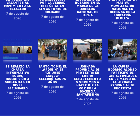
VACANTES AL
POR LA VERDAD
ROSARIO EN EL
MASIVA
MOVIMIENTO DE
HISTÓRICA EN
MARCO DE LA
MOVILIZACIÓN
TRASLADO
SAN ANTONIO DE
JORNADA
NACIONAL EN
OBLIGADO
NACIONAL DE
DEFENSA DE LA
7 de agosto de
LUCHA
EDUCACIÓN
7 de agosto de
PÚBLICA
2026
7 de agosto de
2026
7 de agosto de
2026
2026
SE REALIZÓ LA
SANTO TOMÉ: EL
JORNADA
LA CAPITAL:
CHARLA
JARDÍN N° 25
PROVINCIAL DE
RODRIGO ALONSO
INFORMATIVA
“DR. JOSÉ
PROTESTA: EN
PARTICIPÓ DE
SOBRE
GALVEZ”
LOS 19
LAS ACTIVIDADES
INSCRIPCIÓN A
CELEBRÓ SUS 75
DEPARTAMENTO
EN EL MARCO DE
SUPLENCIAS EN
AÑOS
S VOLVIMOS A
LA JORNADA
NIVEL
HACER OÍR LA
PROVINCIAL DE
7 de agosto de
SECUNDARIO
VOZ DE LA
PROTESTA
DOCENCIA
2026
7 de agosto de
7 de agosto de
SANTAFESINA
2026
2026
7 de agosto de
2026