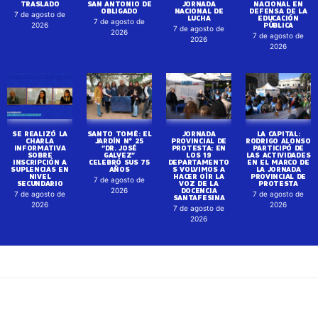
TRASLADO
SAN ANTONIO DE
JORNADA
NACIONAL EN
OBLIGADO
NACIONAL DE
DEFENSA DE LA
7 de agosto de
LUCHA
EDUCACIÓN
7 de agosto de
PÚBLICA
2026
7 de agosto de
2026
7 de agosto de
2026
2026
SE REALIZÓ LA
SANTO TOMÉ: EL
JORNADA
LA CAPITAL:
CHARLA
JARDÍN N° 25
PROVINCIAL DE
RODRIGO ALONSO
INFORMATIVA
“DR. JOSÉ
PROTESTA: EN
PARTICIPÓ DE
SOBRE
GALVEZ”
LOS 19
LAS ACTIVIDADES
INSCRIPCIÓN A
CELEBRÓ SUS 75
DEPARTAMENTO
EN EL MARCO DE
SUPLENCIAS EN
AÑOS
S VOLVIMOS A
LA JORNADA
NIVEL
HACER OÍR LA
PROVINCIAL DE
7 de agosto de
SECUNDARIO
VOZ DE LA
PROTESTA
DOCENCIA
2026
7 de agosto de
7 de agosto de
SANTAFESINA
2026
2026
7 de agosto de
2026