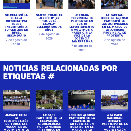
SE REALIZÓ LA
SANTO TOMÉ: EL
JORNADA
LA CAPITAL:
CHARLA
JARDÍN N° 25
PROVINCIAL DE
RODRIGO ALONSO
INFORMATIVA
“DR. JOSÉ
PROTESTA: EN
PARTICIPÓ DE
SOBRE
GALVEZ”
LOS 19
LAS ACTIVIDADES
INSCRIPCIÓN A
CELEBRÓ SUS 75
DEPARTAMENTO
EN EL MARCO DE
SUPLENCIAS EN
AÑOS
S VOLVIMOS A
LA JORNADA
NIVEL
HACER OÍR LA
PROVINCIAL DE
7 de agosto de
SECUNDARIO
VOZ DE LA
PROTESTA
DOCENCIA
2026
7 de agosto de
7 de agosto de
SANTAFESINA
2026
2026
7 de agosto de
2026
NOTICIAS RELACIONADAS POR
ETIQUETAS #
AMSAFE EXIGE
AMSAFE
RODRIGO ALONSO
#3A PARO
LA
PARTICIPÓ DE LA
PARTICIPÓ DE LA
NACIONAL:
INCORPORACIÓN
EXCAVACIÓN
MARCHA DE
AMSAFE
DE TODAS LAS
ARQUEOLÓGICA
ANTORCHAS EN
PARTICIPÓ DE LA
VACANTES AL
POR LA VERDAD
ROSARIO EN EL
MASIVA
MOVIMIENTO DE
HISTÓRICA EN
MARCO DE LA
MOVILIZACIÓN