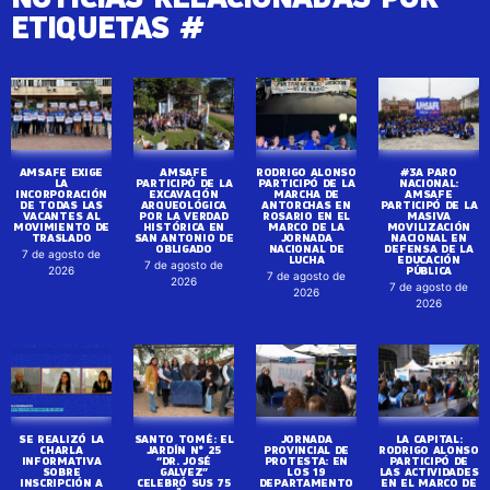
ETIQUETAS #
AMSAFE EXIGE
AMSAFE
RODRIGO ALONSO
#3A PARO
LA
PARTICIPÓ DE LA
PARTICIPÓ DE LA
NACIONAL:
INCORPORACIÓN
EXCAVACIÓN
MARCHA DE
AMSAFE
DE TODAS LAS
ARQUEOLÓGICA
ANTORCHAS EN
PARTICIPÓ DE LA
VACANTES AL
POR LA VERDAD
ROSARIO EN EL
MASIVA
MOVIMIENTO DE
HISTÓRICA EN
MARCO DE LA
MOVILIZACIÓN
TRASLADO
SAN ANTONIO DE
JORNADA
NACIONAL EN
OBLIGADO
NACIONAL DE
DEFENSA DE LA
7 de agosto de
LUCHA
EDUCACIÓN
7 de agosto de
PÚBLICA
2026
7 de agosto de
2026
7 de agosto de
2026
2026
SE REALIZÓ LA
SANTO TOMÉ: EL
JORNADA
LA CAPITAL:
CHARLA
JARDÍN N° 25
PROVINCIAL DE
RODRIGO ALONSO
INFORMATIVA
“DR. JOSÉ
PROTESTA: EN
PARTICIPÓ DE
SOBRE
GALVEZ”
LOS 19
LAS ACTIVIDADES
INSCRIPCIÓN A
CELEBRÓ SUS 75
DEPARTAMENTO
EN EL MARCO DE