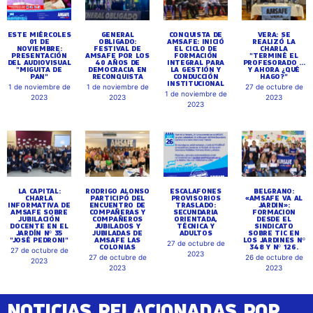
ESTE MIÉRCOLES
GENERAL
CONQUISTA DE
VERA: SE
01 DE
OBLIGADO:
AMSAFE: INICIÓ
REALIZÓ LA
NOVIEMBRE:
FESTIVAL DE
EL CICLO DE
CHARLA
PRESENTACIÓN
AMSAFE POR LOS
FORMACIÓN
"TERMINÉ EL
DEL AUDIOVISUAL
40 AÑOS DE
INTEGRAL PARA
PROFESORADO ...
"MIGUITA DE
DEMOCRACIA EN
LA GESTIÓN Y
Y AHORA ¿QUÉ
PAN"
RECONQUISTA
CONDUCCIÓN
HAGO?"
INSTITUCIONAL
1 de noviembre de
1 de noviembre de
27 de octubre de
1 de noviembre de
2023
2023
2023
2023
LA CAPITAL:
RODRIGO ALONSO
ESCALAFONES
BELGRANO:
CHARLA
PARTICIPÓ DEL
PROVISORIOS
«AMSAFE VA AL
INFORMATIVA DE
ENCUENTRO DE
TRASLADO:
JARDIN»:
AMSAFE SOBRE
COMPAÑERAS Y
SECUNDARIA
FORMACION
JUBILACIÓN
COMPAÑEROS
ORIENTADA,
DESDE EL
DOCENTE EN EL
JUBILADOS Y
TÉCNICA Y
SINDICATO
JARDÍN Nº 35
JUBILADAS DE
ADULTOS
SOBRE TIC EN
"JOSÉ PEDRONI"
AMSAFE LAS
LOS JARDINES Nº
27 de octubre de
COLONIAS
348 Y Nº 126.
27 de octubre de
2023
27 de octubre de
26 de octubre de
2023
2023
2023
NOTICIAS RELACIONADAS POR