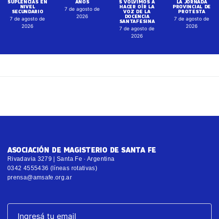
SUPLENCIAS EN
AÑOS
S VOLVIMOS A
LA JORNADA
NIVEL
HACER OÍR LA
PROVINCIAL DE
7 de agosto de
SECUNDARIO
VOZ DE LA
PROTESTA
DOCENCIA
2026
7 de agosto de
7 de agosto de
SANTAFESINA
2026
2026
7 de agosto de
2026
ASOCIACIÓN DE MAGISTERIO DE SANTA FE
Rivadavia 3279 | Santa Fe · Argentina
0342 4555436 (líneas rotativas)
prensa@amsafe.org.ar