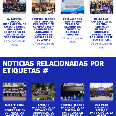
LA CAPITAL:
RODRIGO ALONSO
ESCALAFONES
BELGRANO:
CHARLA
PARTICIPÓ DEL
PROVISORIOS
«AMSAFE VA AL
INFORMATIVA DE
ENCUENTRO DE
TRASLADO:
JARDIN»:
AMSAFE SOBRE
COMPAÑERAS Y
SECUNDARIA
FORMACION
JUBILACIÓN
COMPAÑEROS
ORIENTADA,
DESDE EL
DOCENTE EN EL
JUBILADOS Y
TÉCNICA Y
SINDICATO
JARDÍN Nº 35
JUBILADAS DE
ADULTOS
SOBRE TIC EN
"JOSÉ PEDRONI"
AMSAFE LAS
LOS JARDINES Nº
27 de octubre de
COLONIAS
348 Y Nº 126.
27 de octubre de
2023
27 de octubre de
26 de octubre de
2023
2023
2023
NOTICIAS RELACIONADAS POR
ETIQUETAS #
AMSAFE EXIGE
AMSAFE
RODRIGO ALONSO
#3A PARO
LA
PARTICIPÓ DE LA
PARTICIPÓ DE LA
NACIONAL:
INCORPORACIÓN
EXCAVACIÓN
MARCHA DE
AMSAFE
DE TODAS LAS
ARQUEOLÓGICA
ANTORCHAS EN
PARTICIPÓ DE LA
VACANTES AL
POR LA VERDAD
ROSARIO EN EL
MASIVA