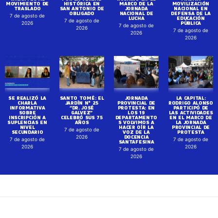
MOVIMIENTO DE
HISTÓRICA EN
MARCO DE LA
MOVILIZACIÓN
TRASLADO
SAN ANTONIO DE
JORNADA
NACIONAL EN
OBLIGADO
NACIONAL DE
DEFENSA DE LA
7 de agosto de
LUCHA
EDUCACIÓN
7 de agosto de
PÚBLICA
2026
7 de agosto de
2026
7 de agosto de
2026
2026
SE REALIZÓ LA
SANTO TOMÉ: EL
JORNADA
LA CAPITAL:
CHARLA
JARDÍN N° 25
PROVINCIAL DE
RODRIGO ALONSO
INFORMATIVA
“DR. JOSÉ
PROTESTA: EN
PARTICIPÓ DE
SOBRE
GALVEZ”
LOS 19
LAS ACTIVIDADES
INSCRIPCIÓN A
CELEBRÓ SUS 75
DEPARTAMENTO
EN EL MARCO DE
SUPLENCIAS EN
AÑOS
S VOLVIMOS A
LA JORNADA
NIVEL
HACER OÍR LA
PROVINCIAL DE
7 de agosto de
SECUNDARIO
VOZ DE LA
PROTESTA
DOCENCIA
2026
7 de agosto de
7 de agosto de
SANTAFESINA
2026
2026
7 de agosto de
2026