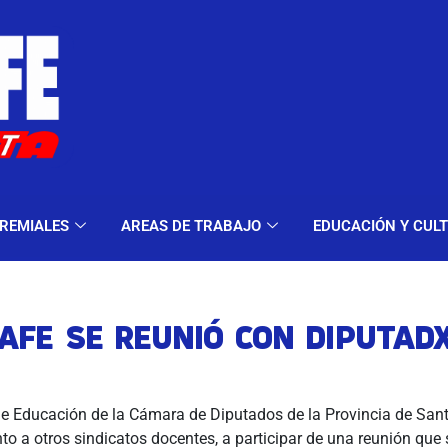
ELES Y MODALIDADES
GREMIALES
AREAS DE TRA
REMIALES
AREAS DE TRABAJO
EDUCACIÓN Y CUL
AFE SE REUNIÓ CON DIPUTAD
e Educación de la Cámara de Diputados de la Provincia de San
o a otros sindicatos docentes, a participar de una reunión que 