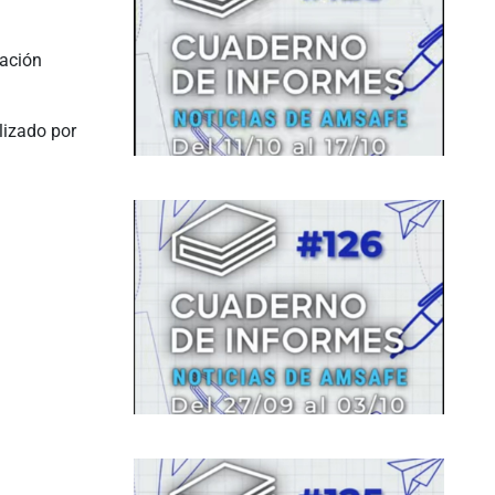
cación
lizado por