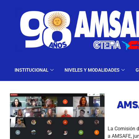
INSTITUCIONAL
NIV
INSTITUCIONAL
NIVELES Y MODALIDADES
G
AMS
La Comisión d
a AMSAFE, junt