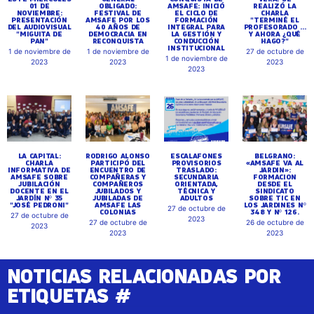
01 DE
OBLIGADO:
AMSAFE: INICIÓ
REALIZÓ LA
NOVIEMBRE:
FESTIVAL DE
EL CICLO DE
CHARLA
PRESENTACIÓN
AMSAFE POR LOS
FORMACIÓN
"TERMINÉ EL
DEL AUDIOVISUAL
40 AÑOS DE
INTEGRAL PARA
PROFESORADO ...
"MIGUITA DE
DEMOCRACIA EN
LA GESTIÓN Y
Y AHORA ¿QUÉ
PAN"
RECONQUISTA
CONDUCCIÓN
HAGO?"
INSTITUCIONAL
1 de noviembre de
1 de noviembre de
27 de octubre de
1 de noviembre de
2023
2023
2023
2023
LA CAPITAL:
RODRIGO ALONSO
ESCALAFONES
BELGRANO:
CHARLA
PARTICIPÓ DEL
PROVISORIOS
«AMSAFE VA AL
INFORMATIVA DE
ENCUENTRO DE
TRASLADO:
JARDIN»:
AMSAFE SOBRE
COMPAÑERAS Y
SECUNDARIA
FORMACION
JUBILACIÓN
COMPAÑEROS
ORIENTADA,
DESDE EL
DOCENTE EN EL
JUBILADOS Y
TÉCNICA Y
SINDICATO
JARDÍN Nº 35
JUBILADAS DE
ADULTOS
SOBRE TIC EN
"JOSÉ PEDRONI"
AMSAFE LAS
LOS JARDINES Nº
27 de octubre de
COLONIAS
348 Y Nº 126.
27 de octubre de
2023
27 de octubre de
26 de octubre de
2023
2023
2023
NOTICIAS RELACIONADAS POR
ETIQUETAS #