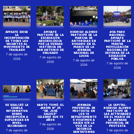
AMSAFE EXIGE
AMSAFE
RODRIGO ALONSO
#3A PARO
LA
PARTICIPÓ DE LA
PARTICIPÓ DE LA
NACIONAL:
INCORPORACIÓN
EXCAVACIÓN
MARCHA DE
AMSAFE
DE TODAS LAS
ARQUEOLÓGICA
ANTORCHAS EN
PARTICIPÓ DE LA
VACANTES AL
POR LA VERDAD
ROSARIO EN EL
MASIVA
MOVIMIENTO DE
HISTÓRICA EN
MARCO DE LA
MOVILIZACIÓN
TRASLADO
SAN ANTONIO DE
JORNADA
NACIONAL EN
OBLIGADO
NACIONAL DE
DEFENSA DE LA
7 de agosto de
LUCHA
EDUCACIÓN
7 de agosto de
PÚBLICA
2026
7 de agosto de
2026
7 de agosto de
2026
2026
SE REALIZÓ LA
SANTO TOMÉ: EL
JORNADA
LA CAPITAL:
CHARLA
JARDÍN N° 25
PROVINCIAL DE
RODRIGO ALONSO
INFORMATIVA
“DR. JOSÉ
PROTESTA: EN
PARTICIPÓ DE
SOBRE
GALVEZ”
LOS 19
LAS ACTIVIDADES
INSCRIPCIÓN A
CELEBRÓ SUS 75
DEPARTAMENTO
EN EL MARCO DE
SUPLENCIAS EN
AÑOS
S VOLVIMOS A
LA JORNADA
NIVEL
HACER OÍR LA
PROVINCIAL DE
7 de agosto de
SECUNDARIO
VOZ DE LA
PROTESTA
DOCENCIA
2026
7 de agosto de
7 de agosto de
SANTAFESINA