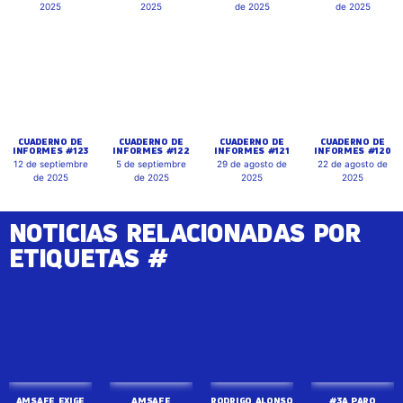
12 de septiembre
5 de septiembre
29 de agosto de
22 de agosto de
de 2025
de 2025
2025
2025
NOTICIAS RELACIONADAS POR
ETIQUETAS #
AMSAFE EXIGE
LA
INCORPORACIÓN
AMSAFE
RODRIGO ALONSO
#3A PARO
DE TODAS LAS
PARTICIPÓ DE LA
PARTICIPÓ DE LA
NACIONAL:
VACANTES AL
EXCAVACIÓN
MARCHA DE
AMSAFE
MOVIMIENTO DE
ARQUEOLÓGICA
ANTORCHAS EN
PARTICIPÓ DE LA
TRASLADO
POR LA VERDAD
ROSARIO EN EL
MASIVA
7 de agosto de
HISTÓRICA EN
MARCO DE LA
MOVILIZACIÓN
SAN ANTONIO DE
JORNADA
NACIONAL EN
2026
OBLIGADO
NACIONAL DE
DEFENSA DE LA
LUCHA
EDUCACIÓN
7 de agosto de
PÚBLICA
7 de agosto de
2026
7 de agosto de
2026
2026