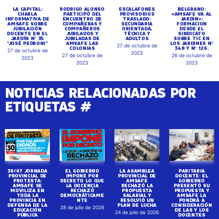
LA CAPITAL:
RODRIGO ALONSO
ESCALAFONES
BELGRANO:
CHARLA
PARTICIPÓ DEL
PROVISORIOS
«AMSAFE VA AL
INFORMATIVA DE
ENCUENTRO DE
TRASLADO:
JARDIN»:
AMSAFE SOBRE
COMPAÑERAS Y
SECUNDARIA
FORMACION
JUBILACIÓN
COMPAÑEROS
ORIENTADA,
DESDE EL
DOCENTE EN EL
JUBILADOS Y
TÉCNICA Y
SINDICATO
JARDÍN Nº 35
JUBILADAS DE
ADULTOS
SOBRE TIC EN
"JOSÉ PEDRONI"
AMSAFE LAS
LOS JARDINES Nº
27 de octubre de
COLONIAS
348 Y Nº 126.
27 de octubre de
2023
27 de octubre de
26 de octubre de
2023
2023
2023
NOTICIAS RELACIONADAS POR
ETIQUETAS #
30/07 JORNADA
EL GOBIERNO
LA ASAMBLEA
PARITARIA
PROVINCIAL DE
IMPONE POR
PROVINCIAL DE
DOCENTE: EL
PROTESTA:
DECRETO LO QUE
AMSAFE
GOBIERNO
AMSAFE SE
LA DOCENCIA
RECHAZÓ LA
PRESENTÓ SU
MOVILIZA EN
RECHAZÓ
PROPUESTA
PROPUESTA Y
TODA LA
DEMOCRÁTICAME
SALARIAL Y
AMSAFE LA
PROVINCIA EN
NTE
RESOLVIÓ UN
PONDRÁ A
DEFENSA DE LA
PLAN DE LUCHA
CONSIDERACIÓN
28 de julio de 2026
EDUCACIÓN
DE LAS Y LOS
24 de julio de 2026
PÚBLICA
DOCENTES