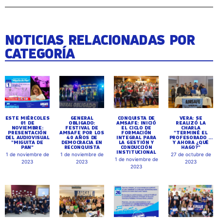
NOTICIAS RELACIONADAS POR
CATEGORÍA
ESTE MIÉRCOLES
GENERAL
CONQUISTA DE
VERA: SE
01 DE
OBLIGADO:
AMSAFE: INICIÓ
REALIZÓ LA
NOVIEMBRE:
FESTIVAL DE
EL CICLO DE
CHARLA
PRESENTACIÓN
AMSAFE POR LOS
FORMACIÓN
"TERMINÉ EL
DEL AUDIOVISUAL
40 AÑOS DE
INTEGRAL PARA
PROFESORADO ...
"MIGUITA DE
DEMOCRACIA EN
LA GESTIÓN Y
Y AHORA ¿QUÉ
PAN"
RECONQUISTA
CONDUCCIÓN
HAGO?"
INSTITUCIONAL
1 de noviembre de
1 de noviembre de
27 de octubre de
1 de noviembre de
2023
2023
2023
2023