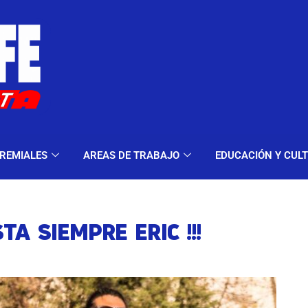
ELES Y MODALIDADES
GREMIALES
AREAS DE TRA
REMIALES
AREAS DE TRABAJO
EDUCACIÓN Y CUL
STA SIEMPRE ERIC !!!