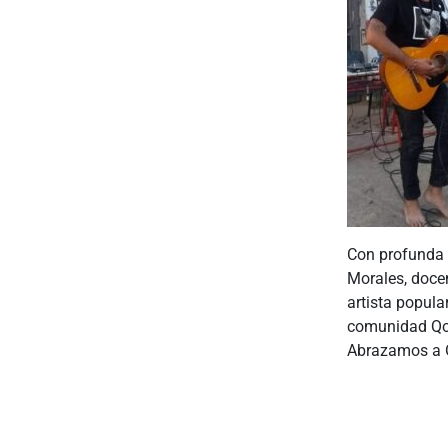
Con profunda t
Morales, doce
artista popular
comunidad Q
Abrazamos a O