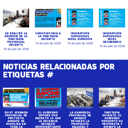
SE REALIZÓ LA
CONVOCATORIA A
INSCRIPCIÓN
INSCRIPCIÓN
REUNIÓN DE LA
LA PARITARIA
SUPLENCIAS
SUPLENCIAS
PARITARIA
DOCENTE
NIVEL SUPERIOR
NIVEL
PROVINCIAL
SECUNDARIO
14 de julio de 2026
14 de julio de 2026
DOCENTE
14 de julio de 2026
16 de julio de 2026
NOTICIAS RELACIONADAS POR
ETIQUETAS #
30/07 JORNADA
EL GOBIERNO
LA ASAMBLEA
PARITARIA
PROVINCIAL DE
IMPONE POR
PROVINCIAL DE
DOCENTE: EL
PROTESTA:
DECRETO LO QUE
AMSAFE
GOBIERNO
AMSAFE SE
LA DOCENCIA
RECHAZÓ LA
PRESENTÓ SU
MOVILIZA EN
RECHAZÓ
PROPUESTA
PROPUESTA Y
TODA LA
DEMOCRÁTICAME
SALARIAL Y
AMSAFE LA