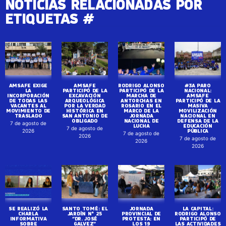
NOTICIAS RELACIONADAS POR
ETIQUETAS #
AMSAFE EXIGE
AMSAFE
RODRIGO ALONSO
#3A PARO
LA
PARTICIPÓ DE LA
PARTICIPÓ DE LA
NACIONAL:
INCORPORACIÓN
EXCAVACIÓN
MARCHA DE
AMSAFE
DE TODAS LAS
ARQUEOLÓGICA
ANTORCHAS EN
PARTICIPÓ DE LA
VACANTES AL
POR LA VERDAD
ROSARIO EN EL
MASIVA
MOVIMIENTO DE
HISTÓRICA EN
MARCO DE LA
MOVILIZACIÓN
TRASLADO
SAN ANTONIO DE
JORNADA
NACIONAL EN
OBLIGADO
NACIONAL DE
DEFENSA DE LA
7 de agosto de
LUCHA
EDUCACIÓN
7 de agosto de
PÚBLICA
2026
7 de agosto de
2026
7 de agosto de
2026
2026
SE REALIZÓ LA
SANTO TOMÉ: EL
JORNADA
LA CAPITAL:
CHARLA
JARDÍN N° 25
PROVINCIAL DE
RODRIGO ALONSO
INFORMATIVA
“DR. JOSÉ
PROTESTA: EN
PARTICIPÓ DE
SOBRE
GALVEZ”
LOS 19
LAS ACTIVIDADES