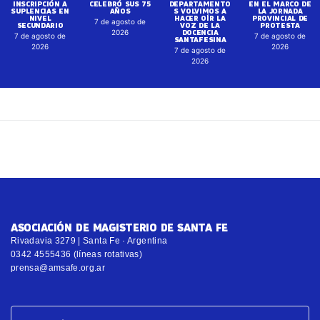
INSCRIPCIÓN A
CELEBRÓ SUS 75
DEPARTAMENTO
EN EL MARCO DE
SUPLENCIAS EN
AÑOS
S VOLVIMOS A
LA JORNADA
NIVEL
HACER OÍR LA
PROVINCIAL DE
7 de agosto de
SECUNDARIO
VOZ DE LA
PROTESTA
DOCENCIA
2026
7 de agosto de
7 de agosto de
SANTAFESINA
2026
2026
7 de agosto de
2026
ASOCIACIÓN DE MAGISTERIO DE SANTA FE
Rivadavia 3279 | Santa Fe · Argentina
0342 4555436 (líneas rotativas)
prensa@amsafe.org.ar