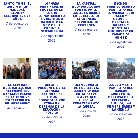
SANTO TOMÉ: EL
JORNADA
LA CAPITAL:
IRIONDO:
JARDÍN N° 25
PROVINCIAL DE
RODRIGO ALONSO
RODRIGO ALONSO
“DR. JOSÉ
PROTESTA: EN
PARTICIPÓ DE
PARTICIPÓ DEL
GALVEZ”
LOS 19
LAS ACTIVIDADES
CONVERSATORIO
CELEBRÓ SUS 75
DEPARTAMENTO
EN EL MARCO DE
“LEER Y
AÑOS
S VOLVIMOS A
LA JORNADA
ESCRIBIR.
HACER OÍR LA
PROVINCIAL DE
POSTALES,
7 de agosto de
VOZ DE LA
PROTESTA
POSTAS Y
DOCENCIA
POSTURAS
2026
7 de agosto de
SANTAFESINA
ESPINOSAS” EN
CAÑADA DE
2026
7 de agosto de
GÓMEZ
2026
7 de agosto de
2026
LA CAPITAL:
AMSAFE
GRAN JORNADA
22/05 AMSAFE
RODRIGO ALONSO
PRESENTE EN LA
DE FORTALEZA,
PARTICIPÓ DEL
PARTICIPÓ DEL
JORNADA
LUCHA Y UNIDAD
CABILDO
60° ANIVERSARIO
NACIONAL DE
EN LA CARPA
ABIERTO EN
DE LA EESO N°
LUCHA
BLANCA QUE
DEFENSA DE LA
231 “REPÚBLICA
CONVOCADA POR
LLEGÓ AL
EDUCACIÓN
DE NICARAGUA”
CTERA EN
DEPARTAMENTO
PÚBLICA, LAS
DEFENSA DE LA
LA CAPITAL
UNIVERSIDADES Y
2 de julio de 2026
EDUCACIÓN
LA CIENCIA
16 de junio de
PÚBLICA
27 de mayo de
2026
22 de junio de
2026
2026