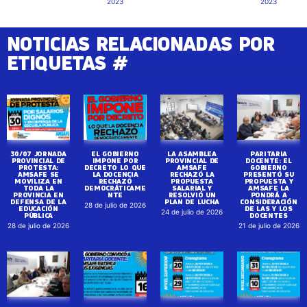
2023
2023
NOTICIAS RELACIONADAS POR
ETIQUETAS #
30/07 JORNADA
EL GOBIERNO
LA ASAMBLEA
PARITARIA
PROVINCIAL DE
IMPONE POR
PROVINCIAL DE
DOCENTE: EL
PROTESTA:
DECRETO LO QUE
AMSAFE
GOBIERNO
AMSAFE SE
LA DOCENCIA
RECHAZÓ LA
PRESENTÓ SU
MOVILIZA EN
RECHAZÓ
PROPUESTA
PROPUESTA Y
TODA LA
DEMOCRÁTICAME
SALARIAL Y
AMSAFE LA
PROVINCIA EN
NTE
RESOLVIÓ UN
PONDRÁ A
DEFENSA DE LA
PLAN DE LUCHA
CONSIDERACIÓN
28 de julio de 2026
EDUCACIÓN
DE LAS Y LOS
24 de julio de 2026
PÚBLICA
DOCENTES
28 de julio de 2026
21 de julio de 2026