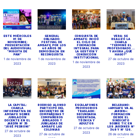
ESTE MIÉRCOLES
GENERAL
CONQUISTA DE
VERA: SE
01 DE
OBLIGADO:
AMSAFE: INICIÓ
REALIZÓ LA
NOVIEMBRE:
FESTIVAL DE
EL CICLO DE
CHARLA
PRESENTACIÓN
AMSAFE POR LOS
FORMACIÓN
"TERMINÉ EL
DEL AUDIOVISUAL
40 AÑOS DE
INTEGRAL PARA
PROFESORADO ...
"MIGUITA DE
DEMOCRACIA EN
LA GESTIÓN Y
Y AHORA ¿QUÉ
PAN"
RECONQUISTA
CONDUCCIÓN
HAGO?"
INSTITUCIONAL
1 de noviembre de
1 de noviembre de
27 de octubre de
1 de noviembre de
2023
2023
2023
2023
LA CAPITAL:
RODRIGO ALONSO
ESCALAFONES
BELGRANO:
CHARLA
PARTICIPÓ DEL
PROVISORIOS
«AMSAFE VA AL
INFORMATIVA DE
ENCUENTRO DE
TRASLADO:
JARDIN»:
AMSAFE SOBRE
COMPAÑERAS Y
SECUNDARIA
FORMACION
JUBILACIÓN
COMPAÑEROS
ORIENTADA,
DESDE EL
DOCENTE EN EL
JUBILADOS Y
TÉCNICA Y
SINDICATO
JARDÍN Nº 35
JUBILADAS DE
ADULTOS
SOBRE TIC EN
"JOSÉ PEDRONI"
AMSAFE LAS
LOS JARDINES Nº
27 de octubre de
COLONIAS
348 Y Nº 126.
27 de octubre de
2023
27 de octubre de
26 de octubre de
2023