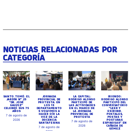
NOTICIAS RELACIONADAS POR
CATEGORÍA
SANTO TOMÉ: EL
JORNADA
LA CAPITAL:
IRIONDO:
JARDÍN N° 25
PROVINCIAL DE
RODRIGO ALONSO
RODRIGO ALONSO
“DR. JOSÉ
PROTESTA: EN
PARTICIPÓ DE
PARTICIPÓ DEL
GALVEZ”
LOS 19
LAS ACTIVIDADES
CONVERSATORIO
CELEBRÓ SUS 75
DEPARTAMENTO
EN EL MARCO DE
“LEER Y
AÑOS
S VOLVIMOS A
LA JORNADA
ESCRIBIR.
HACER OÍR LA
PROVINCIAL DE
POSTALES,
7 de agosto de
VOZ DE LA
PROTESTA
POSTAS Y
DOCENCIA
POSTURAS
2026
7 de agosto de
SANTAFESINA
ESPINOSAS” EN
CAÑADA DE
2026
7 de agosto de
GÓMEZ