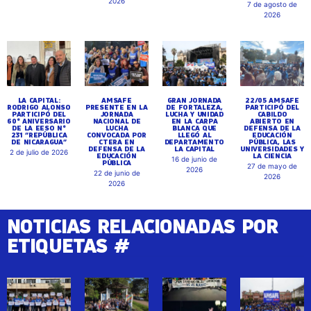
2026
7 de agosto de
2026
LA CAPITAL:
AMSAFE
GRAN JORNADA
22/05 AMSAFE
RODRIGO ALONSO
PRESENTE EN LA
DE FORTALEZA,
PARTICIPÓ DEL
PARTICIPÓ DEL
JORNADA
LUCHA Y UNIDAD
CABILDO
60° ANIVERSARIO
NACIONAL DE
EN LA CARPA
ABIERTO EN
DE LA EESO N°
LUCHA
BLANCA QUE
DEFENSA DE LA
231 “REPÚBLICA
CONVOCADA POR
LLEGÓ AL
EDUCACIÓN
DE NICARAGUA”
CTERA EN
DEPARTAMENTO
PÚBLICA, LAS
DEFENSA DE LA
LA CAPITAL
UNIVERSIDADES Y
2 de julio de 2026
EDUCACIÓN
LA CIENCIA
16 de junio de
PÚBLICA
27 de mayo de
2026
22 de junio de
2026
2026
NOTICIAS RELACIONADAS POR
ETIQUETAS #