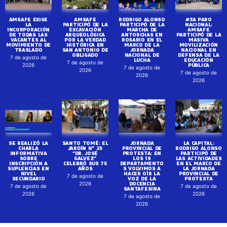
AMSAFE EXIGE
AMSAFE
RODRIGO ALONSO
#3A PARO
LA
PARTICIPÓ DE LA
PARTICIPÓ DE LA
NACIONAL:
INCORPORACIÓN
EXCAVACIÓN
MARCHA DE
AMSAFE
DE TODAS LAS
ARQUEOLÓGICA
ANTORCHAS EN
PARTICIPÓ DE LA
VACANTES AL
POR LA VERDAD
ROSARIO EN EL
MASIVA
MOVIMIENTO DE
HISTÓRICA EN
MARCO DE LA
MOVILIZACIÓN
TRASLADO
SAN ANTONIO DE
JORNADA
NACIONAL EN
OBLIGADO
NACIONAL DE
DEFENSA DE LA
7 de agosto de
LUCHA
EDUCACIÓN
7 de agosto de
PÚBLICA
2026
7 de agosto de
2026
7 de agosto de
2026
2026
SE REALIZÓ LA
SANTO TOMÉ: EL
JORNADA
LA CAPITAL:
CHARLA
JARDÍN N° 25
PROVINCIAL DE
RODRIGO ALONSO
INFORMATIVA
“DR. JOSÉ
PROTESTA: EN
PARTICIPÓ DE
SOBRE
GALVEZ”
LOS 19
LAS ACTIVIDADES
INSCRIPCIÓN A
CELEBRÓ SUS 75
DEPARTAMENTO
EN EL MARCO DE
SUPLENCIAS EN
AÑOS
S VOLVIMOS A
LA JORNADA
NIVEL
HACER OÍR LA
PROVINCIAL DE
7 de agosto de
SECUNDARIO
VOZ DE LA
PROTESTA
DOCENCIA
2026
7 de agosto de
7 de agosto de
SANTAFESINA
2026
2026
7 de agosto de
2026