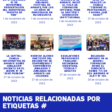
01 DE
OBLIGADO:
AMSAFE: INICIÓ
REALIZÓ LA
NOVIEMBRE:
FESTIVAL DE
EL CICLO DE
CHARLA
PRESENTACIÓN
AMSAFE POR LOS
FORMACIÓN
"TERMINÉ EL
DEL AUDIOVISUAL
40 AÑOS DE
INTEGRAL PARA
PROFESORADO ...
"MIGUITA DE
DEMOCRACIA EN
LA GESTIÓN Y
Y AHORA ¿QUÉ
PAN"
RECONQUISTA
CONDUCCIÓN
HAGO?"
INSTITUCIONAL
1 de noviembre de
1 de noviembre de
27 de octubre de
1 de noviembre de
2023
2023
2023
2023
LA CAPITAL:
RODRIGO ALONSO
ESCALAFONES
BELGRANO:
CHARLA
PARTICIPÓ DEL
PROVISORIOS
«AMSAFE VA AL
INFORMATIVA DE
ENCUENTRO DE
TRASLADO:
JARDIN»:
AMSAFE SOBRE
COMPAÑERAS Y
SECUNDARIA
FORMACION
JUBILACIÓN
COMPAÑEROS
ORIENTADA,
DESDE EL
DOCENTE EN EL
JUBILADOS Y
TÉCNICA Y
SINDICATO
JARDÍN Nº 35
JUBILADAS DE
ADULTOS
SOBRE TIC EN
"JOSÉ PEDRONI"
AMSAFE LAS
LOS JARDINES Nº
27 de octubre de
COLONIAS
348 Y Nº 126.
27 de octubre de
2023
27 de octubre de
26 de octubre de
2023
2023
2023
NOTICIAS RELACIONADAS POR
ETIQUETAS #