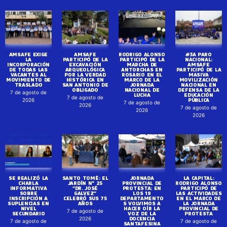
AMSAFE EXIGE
AMSAFE
RODRIGO ALONSO
#3A PARO
LA
PARTICIPÓ DE LA
PARTICIPÓ DE LA
NACIONAL:
INCORPORACIÓN
EXCAVACIÓN
MARCHA DE
AMSAFE
DE TODAS LAS
ARQUEOLÓGICA
ANTORCHAS EN
PARTICIPÓ DE LA
VACANTES AL
POR LA VERDAD
ROSARIO EN EL
MASIVA
MOVIMIENTO DE
HISTÓRICA EN
MARCO DE LA
MOVILIZACIÓN
TRASLADO
SAN ANTONIO DE
JORNADA
NACIONAL EN
OBLIGADO
NACIONAL DE
DEFENSA DE LA
7 de agosto de
LUCHA
EDUCACIÓN
7 de agosto de
PÚBLICA
2026
7 de agosto de
2026
7 de agosto de
2026
2026
SE REALIZÓ LA
SANTO TOMÉ: EL
JORNADA
LA CAPITAL:
CHARLA
JARDÍN N° 25
PROVINCIAL DE
RODRIGO ALONSO
INFORMATIVA
“DR. JOSÉ
PROTESTA: EN
PARTICIPÓ DE
SOBRE
GALVEZ”
LOS 19
LAS ACTIVIDADES
INSCRIPCIÓN A
CELEBRÓ SUS 75
DEPARTAMENTO
EN EL MARCO DE
SUPLENCIAS EN
AÑOS
S VOLVIMOS A
LA JORNADA
NIVEL
HACER OÍR LA
PROVINCIAL DE
7 de agosto de
SECUNDARIO
VOZ DE LA
PROTESTA
DOCENCIA
2026
7 de agosto de
7 de agosto de
SANTAFESINA