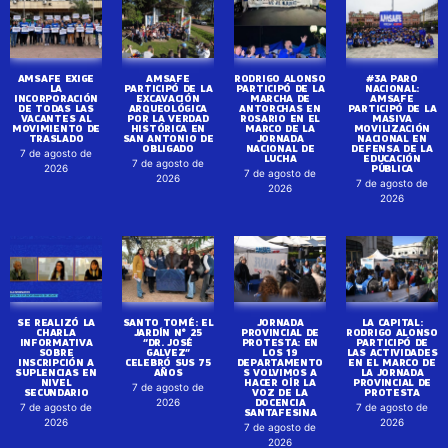
AMSAFE EXIGE
AMSAFE
RODRIGO ALONSO
#3A PARO
LA
PARTICIPÓ DE LA
PARTICIPÓ DE LA
NACIONAL:
INCORPORACIÓN
EXCAVACIÓN
MARCHA DE
AMSAFE
DE TODAS LAS
ARQUEOLÓGICA
ANTORCHAS EN
PARTICIPÓ DE LA
VACANTES AL
POR LA VERDAD
ROSARIO EN EL
MASIVA
MOVIMIENTO DE
HISTÓRICA EN
MARCO DE LA
MOVILIZACIÓN
TRASLADO
SAN ANTONIO DE
JORNADA
NACIONAL EN
OBLIGADO
NACIONAL DE
DEFENSA DE LA
7 de agosto de
LUCHA
EDUCACIÓN
7 de agosto de
PÚBLICA
2026
7 de agosto de
2026
7 de agosto de
2026
2026
SE REALIZÓ LA
SANTO TOMÉ: EL
JORNADA
LA CAPITAL:
CHARLA
JARDÍN N° 25
PROVINCIAL DE
RODRIGO ALONSO
INFORMATIVA
“DR. JOSÉ
PROTESTA: EN
PARTICIPÓ DE
SOBRE
GALVEZ”
LOS 19
LAS ACTIVIDADES
INSCRIPCIÓN A
CELEBRÓ SUS 75
DEPARTAMENTO
EN EL MARCO DE
SUPLENCIAS EN
AÑOS
S VOLVIMOS A
LA JORNADA
NIVEL
HACER OÍR LA
PROVINCIAL DE
7 de agosto de
SECUNDARIO
VOZ DE LA
PROTESTA
DOCENCIA
2026
7 de agosto de
7 de agosto de
SANTAFESINA
2026
2026
7 de agosto de
2026