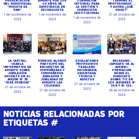
PRESENTACIÓN
AMSAFE POR LOS
FORMACIÓN
"TERMINÉ EL
DEL AUDIOVISUAL
40 AÑOS DE
INTEGRAL PARA
PROFESORADO ...
"MIGUITA DE
DEMOCRACIA EN
LA GESTIÓN Y
Y AHORA ¿QUÉ
PAN"
RECONQUISTA
CONDUCCIÓN
HAGO?"
INSTITUCIONAL
1 de noviembre de
1 de noviembre de
27 de octubre de
1 de noviembre de
2023
2023
2023
2023
LA CAPITAL:
RODRIGO ALONSO
ESCALAFONES
BELGRANO:
CHARLA
PARTICIPÓ DEL
PROVISORIOS
«AMSAFE VA AL
INFORMATIVA DE
ENCUENTRO DE
TRASLADO:
JARDIN»:
AMSAFE SOBRE
COMPAÑERAS Y
SECUNDARIA
FORMACION
JUBILACIÓN
COMPAÑEROS
ORIENTADA,
DESDE EL
DOCENTE EN EL
JUBILADOS Y
TÉCNICA Y
SINDICATO
JARDÍN Nº 35
JUBILADAS DE
ADULTOS
SOBRE TIC EN
"JOSÉ PEDRONI"
AMSAFE LAS
LOS JARDINES Nº
27 de octubre de
COLONIAS
348 Y Nº 126.
27 de octubre de
2023
27 de octubre de
26 de octubre de
2023
2023
2023
NOTICIAS RELACIONADAS POR
ETIQUETAS #