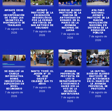
AMSAFE EXIGE
AMSAFE
RODRIGO ALONSO
#3A PARO
LA
PARTICIPÓ DE LA
PARTICIPÓ DE LA
NACIONAL:
INCORPORACIÓN
EXCAVACIÓN
MARCHA DE
AMSAFE
DE TODAS LAS
ARQUEOLÓGICA
ANTORCHAS EN
PARTICIPÓ DE LA
VACANTES AL
POR LA VERDAD
ROSARIO EN EL
MASIVA
MOVIMIENTO DE
HISTÓRICA EN
MARCO DE LA
MOVILIZACIÓN
TRASLADO
SAN ANTONIO DE
JORNADA
NACIONAL EN
OBLIGADO
NACIONAL DE
DEFENSA DE LA
7 de agosto de
LUCHA
EDUCACIÓN
7 de agosto de
PÚBLICA
2026
7 de agosto de
2026
7 de agosto de
2026
2026
SE REALIZÓ LA
SANTO TOMÉ: EL
JORNADA
LA CAPITAL:
CHARLA
JARDÍN N° 25
PROVINCIAL DE
RODRIGO ALONSO
INFORMATIVA
“DR. JOSÉ
PROTESTA: EN
PARTICIPÓ DE
SOBRE
GALVEZ”
LOS 19
LAS ACTIVIDADES
INSCRIPCIÓN A
CELEBRÓ SUS 75
DEPARTAMENTO
EN EL MARCO DE
SUPLENCIAS EN
AÑOS
S VOLVIMOS A
LA JORNADA
NIVEL
HACER OÍR LA
PROVINCIAL DE
7 de agosto de
SECUNDARIO
VOZ DE LA
PROTESTA
DOCENCIA
2026
7 de agosto de
7 de agosto de
SANTAFESINA
2026
2026
7 de agosto de
2026