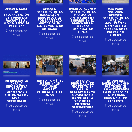
AMSAFE EXIGE
AMSAFE
RODRIGO ALONSO
#3A PARO
LA
PARTICIPÓ DE LA
PARTICIPÓ DE LA
NACIONAL:
INCORPORACIÓN
EXCAVACIÓN
MARCHA DE
AMSAFE
DE TODAS LAS
ARQUEOLÓGICA
ANTORCHAS EN
PARTICIPÓ DE LA
VACANTES AL
POR LA VERDAD
ROSARIO EN EL
MASIVA
MOVIMIENTO DE
HISTÓRICA EN
MARCO DE LA
MOVILIZACIÓN
TRASLADO
SAN ANTONIO DE
JORNADA
NACIONAL EN
OBLIGADO
NACIONAL DE
DEFENSA DE LA
7 de agosto de
LUCHA
EDUCACIÓN
7 de agosto de
PÚBLICA
2026
7 de agosto de
2026
7 de agosto de
2026
2026
SE REALIZÓ LA
SANTO TOMÉ: EL
JORNADA
LA CAPITAL:
CHARLA
JARDÍN N° 25
PROVINCIAL DE
RODRIGO ALONSO
INFORMATIVA
“DR. JOSÉ
PROTESTA: EN
PARTICIPÓ DE
SOBRE
GALVEZ”
LOS 19
LAS ACTIVIDADES
INSCRIPCIÓN A
CELEBRÓ SUS 75
DEPARTAMENTO
EN EL MARCO DE
SUPLENCIAS EN
AÑOS
S VOLVIMOS A
LA JORNADA
NIVEL
HACER OÍR LA
PROVINCIAL DE
7 de agosto de
SECUNDARIO
VOZ DE LA
PROTESTA
DOCENCIA
2026
7 de agosto de
7 de agosto de
SANTAFESINA
2026
2026
7 de agosto de
2026