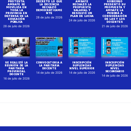
PROTESTA:
DECRETO LO QUE
AMSAFE
GOBIERNO
AMSAFE SE
LA DOCENCIA
RECHAZÓ LA
PRESENTÓ SU
MOVILIZA EN
RECHAZÓ
PROPUESTA
PROPUESTA Y
TODA LA
DEMOCRÁTICAME
SALARIAL Y
AMSAFE LA
PROVINCIA EN
NTE
RESOLVIÓ UN
PONDRÁ A
DEFENSA DE LA
PLAN DE LUCHA
CONSIDERACIÓN
28 de julio de 2026
EDUCACIÓN
DE LAS Y LOS
24 de julio de 2026
PÚBLICA
DOCENTES
28 de julio de 2026
21 de julio de 2026
SE REALIZÓ LA
CONVOCATORIA A
INSCRIPCIÓN
INSCRIPCIÓN
REUNIÓN DE LA
LA PARITARIA
SUPLENCIAS
SUPLENCIAS
PARITARIA
DOCENTE
NIVEL SUPERIOR
NIVEL
PROVINCIAL
SECUNDARIO
14 de julio de 2026
14 de julio de 2026
DOCENTE
14 de julio de 2026
16 de julio de 2026