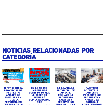
NOTICIAS RELACIONADAS POR
CATEGORÍA
30/07 JORNADA
EL GOBIERNO
LA ASAMBLEA
PARITARIA
PROVINCIAL DE
IMPONE POR
PROVINCIAL DE
DOCENTE: EL
PROTESTA:
DECRETO LO QUE
AMSAFE
GOBIERNO
AMSAFE SE
LA DOCENCIA
RECHAZÓ LA
PRESENTÓ SU
MOVILIZA EN
RECHAZÓ
PROPUESTA
PROPUESTA Y
TODA LA
DEMOCRÁTICAME
SALARIAL Y
AMSAFE LA
PROVINCIA EN
NTE
RESOLVIÓ UN
PONDRÁ A
DEFENSA DE LA
PLAN DE LUCHA
CONSIDERACIÓN